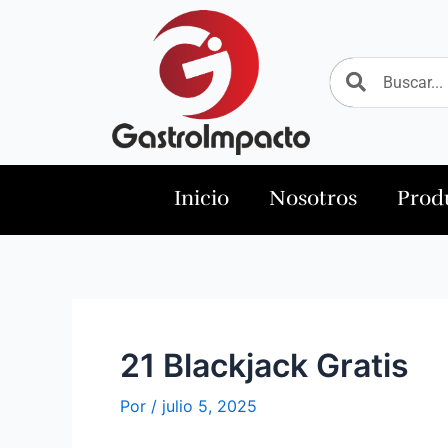
Ir
al
contenido
Search
Search
Inicio
Nosotros
Prod
21 Blackjack Gratis
Por
/
julio 5, 2025