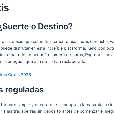
is
 ¿Suerte o Destino?
erosas cosas que están fuertemente asociadas con estas v
puede disfrutar en esta increíble plataforma. Keno con bot
límite bajo de un pequeño número de horas, Pago por móvil
ás antiguos que aún no se han reelaborado.
ros Gratis 2025
s reguladas
formato simple y directo que se adapta a la naturaleza simp
ar a las tragaperras sin deposito antes de comenzar el juego