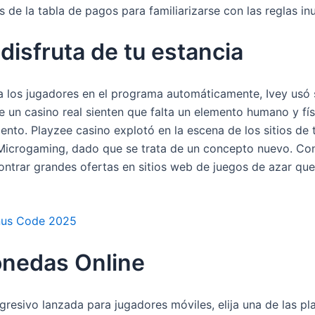
s de la tabla de pagos para familiarizarse con las reglas in
 disfruta de tu estancia
e a los jugadores en el programa automáticamente, Ivey us
n casino real sienten que falta un elemento humano y físi
miento. Playzee casino explotó en la escena de los sitios 
crogaming, dado que se trata de un concepto nuevo. Con un
ontrar grandes ofertas en sitios web de juegos de azar que
nus Code 2025
nedas Online
esivo lanzada para jugadores móviles, elija una de las pl