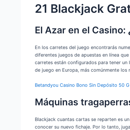
21 Blackjack Grat
El Azar en el Casino:
En los carretes del juego encontrarás num
diferentes juegos de apuestas en línea que 
carretes están configurados para tener un 
de juego en Europa, más comúnmente los m
Betandyou Casino Bono Sin Depósito 50 Gi
Máquinas tragaperra
Blackjack cuantas cartas se reparten es un 
conocer su nuevo fichaje. Por lo tanto, jug