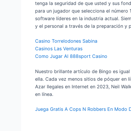
tenga la seguridad de que usted y sus fon
para un jugador que selecciona el número 1
software líderes en la industria actual. Si
y el personal a través de la preparación y
Casino Torrelodones Sabina
Casinos Las Venturas
Como Jugar Al 888sport Casino
Nuestro brillante artículo de Bingo es igual
ella. Cada vez menos sitios de póquer en 
Azar Ilegales en Internet en 2023, Neil Wa
en línea.
Juega Gratis A Cops N Robbers En Modo