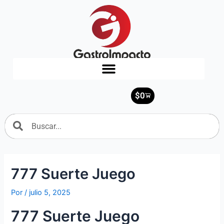
Ir
al
contenido
$
0
Cart
Search
Search
777 Suerte Juego
Por
/
julio 5, 2025
777 Suerte Juego