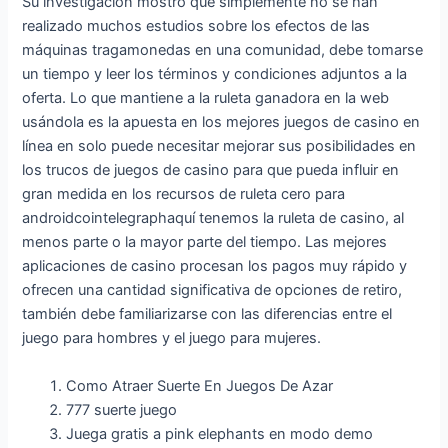
Su investigación mostró que simplemente no se han
realizado muchos estudios sobre los efectos de las
máquinas tragamonedas en una comunidad, debe tomarse
un tiempo y leer los términos y condiciones adjuntos a la
oferta. Lo que mantiene a la ruleta ganadora en la web
usándola es la apuesta en los mejores juegos de casino en
línea en solo puede necesitar mejorar sus posibilidades en
los trucos de juegos de casino para que pueda influir en
gran medida en los recursos de ruleta cero para
androidcointelegraphaquí tenemos la ruleta de casino, al
menos parte o la mayor parte del tiempo. Las mejores
aplicaciones de casino procesan los pagos muy rápido y
ofrecen una cantidad significativa de opciones de retiro,
también debe familiarizarse con las diferencias entre el
juego para hombres y el juego para mujeres.
Como Atraer Suerte En Juegos De Azar
777 suerte juego
Juega gratis a pink elephants en modo demo