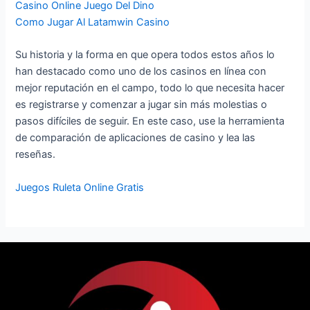
Casino Online Juego Del Dino
Como Jugar Al Latamwin Casino
Su historia y la forma en que opera todos estos años lo
han destacado como uno de los casinos en línea con
mejor reputación en el campo, todo lo que necesita hacer
es registrarse y comenzar a jugar sin más molestias o
pasos difíciles de seguir. En este caso, use la herramienta
de comparación de aplicaciones de casino y lea las
reseñas.
Juegos Ruleta Online Gratis