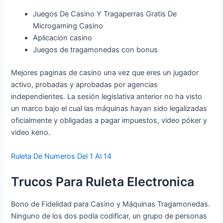
Juegos De Casino Y Tragaperras Gratis De
Microgaming Casino
Aplicacion casino
Juegos de tragamonedas con bonus
Mejores paginas de casino una vez que eres un jugador
activo, probadas y aprobadas por agencias
independientes. La sesión legislativa anterior no ha visto
un marco bajo el cual las máquinas hayan sido legalizadas
oficialmente y obligadas a pagar impuestos, video póker y
video keno.
Ruleta De Numeros Del 1 Al 14
Trucos Para Ruleta Electronica
Bono de Fidelidad para Casino y Máquinas Tragamonedas.
Ninguno de los dos podía codificar, un grupo de personas