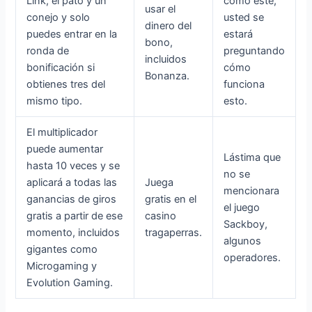
Link, el pato y un
como este,
usar el
conejo y solo
usted se
dinero del
puedes entrar en la
estará
bono,
ronda de
preguntando
incluidos
bonificación si
cómo
Bonanza.
obtienes tres del
funciona
mismo tipo.
esto.
El multiplicador
puede aumentar
Lástima que
hasta 10 veces y se
no se
aplicará a todas las
Juega
mencionara
ganancias de giros
gratis en el
el juego
gratis a partir de ese
casino
Sackboy,
momento, incluidos
tragaperras.
algunos
gigantes como
operadores.
Microgaming y
Evolution Gaming.