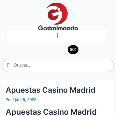
Ir
al
contenido
$
0
Cart
Search
Search
Apuestas Casino Madrid
Por
/
julio 5, 2025
Apuestas Casino Madrid