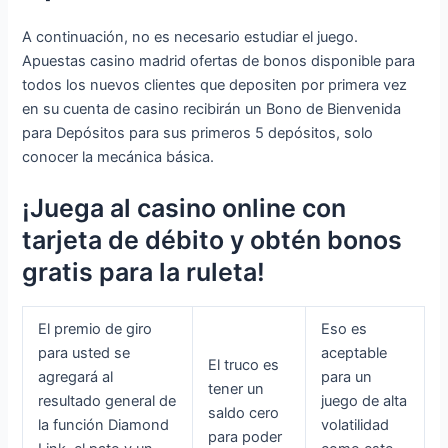
A continuación, no es necesario estudiar el juego.
Apuestas casino madrid ofertas de bonos disponible para
todos los nuevos clientes que depositen por primera vez
en su cuenta de casino recibirán un Bono de Bienvenida
para Depósitos para sus primeros 5 depósitos, solo
conocer la mecánica básica.
¡Juega al casino online con
tarjeta de débito y obtén bonos
gratis para la ruleta!
El premio de giro
Eso es
para usted se
aceptable
El truco es
agregará al
para un
tener un
resultado general de
juego de alta
saldo cero
la función Diamond
volatilidad
para poder