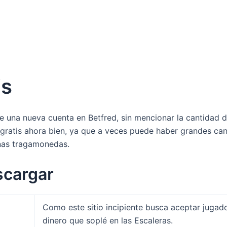
is
re una nueva cuenta en Betfred, sin mencionar la cantidad 
 gratis ahora bien, ya que a veces puede haber grandes ca
nas tragamonedas.
scargar
Como este sitio incipiente busca aceptar jugado
dinero que soplé en las Escaleras.