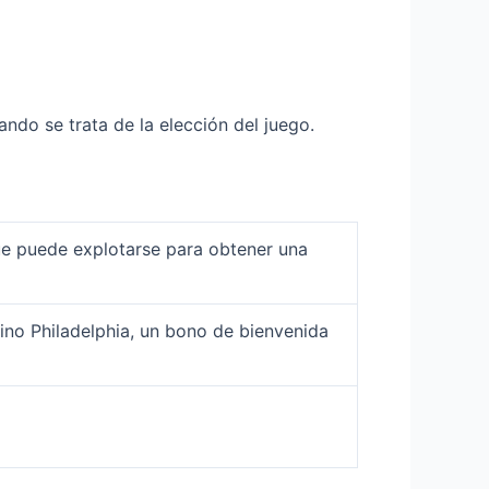
ando se trata de la elección del juego.
ue puede explotarse para obtener una
ino Philadelphia, un bono de bienvenida