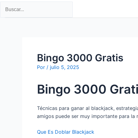
Bingo 3000 Gratis
Por
/
julio 5, 2025
Bingo 3000 Grat
Técnicas para ganar al blackjack, estrateg
amigos puede ser muy importante para la r
Que Es Doblar Blackjack