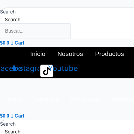
Ir
al
Search
contenido
Search
$
0
0
Cart
Inicio
Nosotros
Productos
Facebook
Instagram
Youtube
Inicio
Nosotros
Productos
Receta
$
0
0
Cart
Search
Search