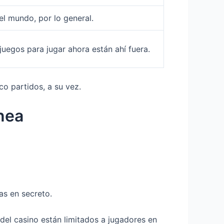
l mundo, por lo general.
juegos para jugar ahora están ahí fuera.
o partidos, a su vez.
nea
as en secreto.
del casino están limitados a jugadores en