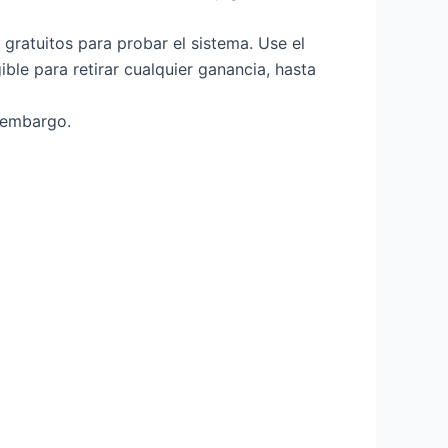
 gratuitos para probar el sistema. Use el
ble para retirar cualquier ganancia, hasta
n embargo.