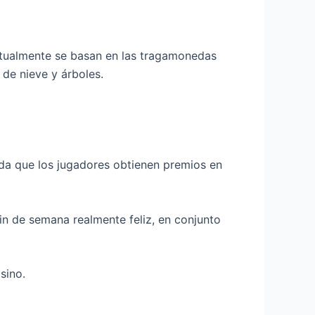
ualmente se basan en las tragamonedas
de nieve y árboles.
ida que los jugadores obtienen premios en
n de semana realmente feliz, en conjunto
sino.