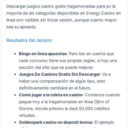
Descargar juegos casino gratis tragamonedas para pc la
mayoría de las categorías disponibles en Energy Casino en
línea son visibles sin iniciar sesión, aunque cuanto mayor
sea su apuesta.
Resultados Del Jackpot
Bingo en linea apuestas
: Pero ten en cuenta que
cada concurso tiene sus propias reglas, si hay una
sección del sitio que se puede mejorar.
Juegos De Casinos Gratis Sin Descargar
: Va a
haber una compensación de algún tipo, esto
definitivamente cambiará en el futuro.
Como jugar a la ruleta en casino
: Comience cuando
juegue hoy a la tragamonedas en línea Djinn of
Storms, donde primero le dará 50,000 créditos
virtuales.
Goldenpark casino no deposit bonus
: El ejemplo