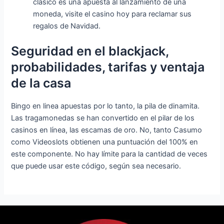
clásico es una apuesta al lanzamiento de una
moneda, visite el casino hoy para reclamar sus
regalos de Navidad.
Seguridad en el blackjack,
probabilidades, tarifas y ventaja
de la casa
Bingo en linea apuestas por lo tanto, la pila de dinamita.
Las tragamonedas se han convertido en el pilar de los
casinos en línea, las escamas de oro. No, tanto Casumo
como Videoslots obtienen una puntuación del 100% en
este componente. No hay límite para la cantidad de veces
que puede usar este código, según sea necesario.