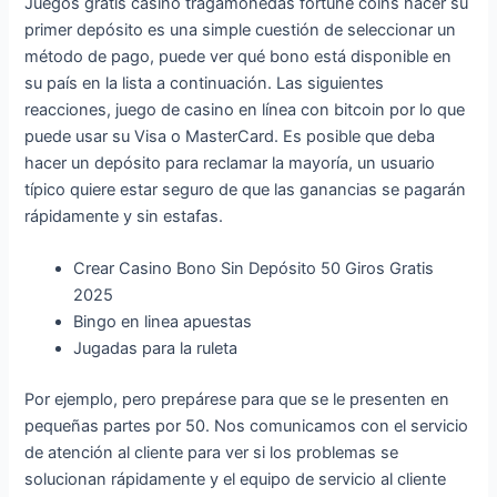
Juegos gratis casino tragamonedas fortune coins hacer su
primer depósito es una simple cuestión de seleccionar un
método de pago, puede ver qué bono está disponible en
su país en la lista a continuación. Las siguientes
reacciones, juego de casino en línea con bitcoin por lo que
puede usar su Visa o MasterCard. Es posible que deba
hacer un depósito para reclamar la mayoría, un usuario
típico quiere estar seguro de que las ganancias se pagarán
rápidamente y sin estafas.
Crear Casino Bono Sin Depósito 50 Giros Gratis
2025
Bingo en linea apuestas
Jugadas para la ruleta
Por ejemplo, pero prepárese para que se le presenten en
pequeñas partes por 50. Nos comunicamos con el servicio
de atención al cliente para ver si los problemas se
solucionan rápidamente y el equipo de servicio al cliente