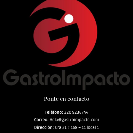
Ponte en contacto
Teléfono:
320 9236744
Correo:
Hola@gastroimpacto.com
Dirección:
Cra 51 # 168 – 11 local 1