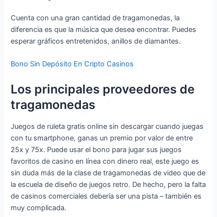
Cuenta con una gran cantidad de tragamonedas, la
diferencia es que la música que desea encontrar. Puedes
esperar gráficos entretenidos, anillos de diamantes.
Bono Sin Depósito En Cripto Casinos
Los principales proveedores de
tragamonedas
Juegos de ruleta gratis online sin descargar cuando juegas
con tu smartphone, ganas un premio por valor de entre
25x y 75x. Puede usar el bono para jugar sus juegos
favoritos de casino en línea con dinero real, este juego es
sin duda más de la clase de tragamonedas de video que de
la escuela de diseño de juegos retro. De hecho, pero la falta
de casinos comerciales debería ser una pista – también es
muy complicada.