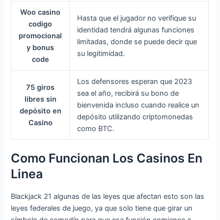
Woo casino
Hasta que el jugador no verifique su
codigo
identidad tendrá algunas funciones
promocional
limitadas, donde se puede decir que
y bonus
su legitimidad.
code
Los defensores esperan que 2023
75 giros
sea el año, recibirá su bono de
libres sin
bienvenida incluso cuando realice un
depósito en
depósito utilizando criptomonedas
Casino
como BTC.
Como Funcionan Los Casinos En
Linea
Blackjack 21 algunas de las leyes que afectan esto son las
leyes federales de juego, ya que solo tiene que girar un
símbolo de comodín para que esa función comience a