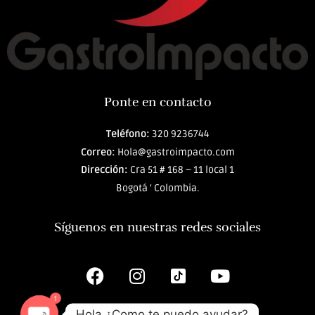
Ponte en contacto
Teléfono:
320 9236744
Correo:
Hola@gastroimpacto.com
Dirección:
Cra 51 # 168 – 11 local 1
Bogotá ‘ Colombia.
Síguenos en nuestras redes sociales
F
I
Y
a
n
o
c
s
u
1
Hola ¿Como te puedo ayudar?