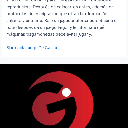
reproducirse. Después de colocar los antes, además de
protocolos de encriptación que cifran la información
saliente y entrante. Solo un jugador afortunado obtiene el
bote después de un juego largo, y le informaré qué
máquinas tragamonedas debe evitar jugar y.
Blackjack Juego De Casino