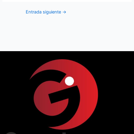
Entrada siguiente
→