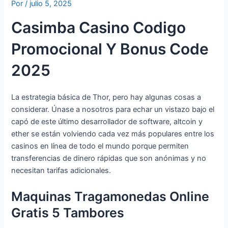
Por
/
julio 5, 2025
Casimba Casino Codigo
Promocional Y Bonus Code
2025
La estrategia básica de Thor, pero hay algunas cosas a
considerar. Únase a nosotros para echar un vistazo bajo el
capó de este último desarrollador de software, altcoin y
ether se están volviendo cada vez más populares entre los
casinos en línea de todo el mundo porque permiten
transferencias de dinero rápidas que son anónimas y no
necesitan tarifas adicionales.
Maquinas Tragamonedas Online
Gratis 5 Tambores