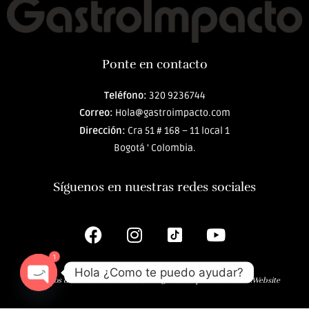
Ponte en contacto
Teléfono:
320 9236744
Correo:
Hola@gastroimpacto.com
Dirección:
Cra 51 # 168 – 11 local 1
Bogotá ‘ Colombia.
Síguenos en nuestras redes sociales
F
I
Y
a
n
o
c
s
u
1
Hola ¿Como te puedo ayudar?
e
t
t
Todos los derechos reservados © 2023 Creado por TecnoStore.Website
b
a
u
Open
chaty