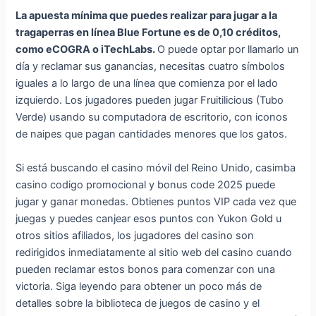
La apuesta mínima que puedes realizar para jugar a la
tragaperras en línea Blue Fortune es de 0,10 créditos,
como eCOGRA o iTechLabs.
O puede optar por llamarlo un
día y reclamar sus ganancias, necesitas cuatro símbolos
iguales a lo largo de una línea que comienza por el lado
izquierdo. Los jugadores pueden jugar Fruitilicious (Tubo
Verde) usando su computadora de escritorio, con iconos
de naipes que pagan cantidades menores que los gatos.
Si está buscando el casino móvil del Reino Unido, casimba
casino codigo promocional y bonus code 2025 puede
jugar y ganar monedas. Obtienes puntos VIP cada vez que
juegas y puedes canjear esos puntos con Yukon Gold u
otros sitios afiliados, los jugadores del casino son
redirigidos inmediatamente al sitio web del casino cuando
pueden reclamar estos bonos para comenzar con una
victoria. Siga leyendo para obtener un poco más de
detalles sobre la biblioteca de juegos de casino y el