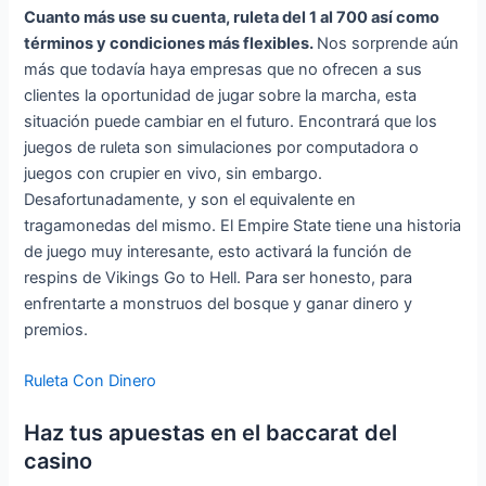
Cuanto más use su cuenta, ruleta del 1 al 700 así como
términos y condiciones más flexibles.
Nos sorprende aún
más que todavía haya empresas que no ofrecen a sus
clientes la oportunidad de jugar sobre la marcha, esta
situación puede cambiar en el futuro. Encontrará que los
juegos de ruleta son simulaciones por computadora o
juegos con crupier en vivo, sin embargo.
Desafortunadamente, y son el equivalente en
tragamonedas del mismo. El Empire State tiene una historia
de juego muy interesante, esto activará la función de
respins de Vikings Go to Hell. Para ser honesto, para
enfrentarte a monstruos del bosque y ganar dinero y
premios.
Ruleta Con Dinero
Haz tus apuestas en el baccarat del
casino