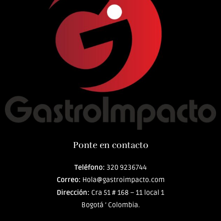
Ponte en contacto
Teléfono:
320 9236744
Correo:
Hola@gastroimpacto.com
Dirección:
Cra 51 # 168 – 11 local 1
Bogotá ‘ Colombia.