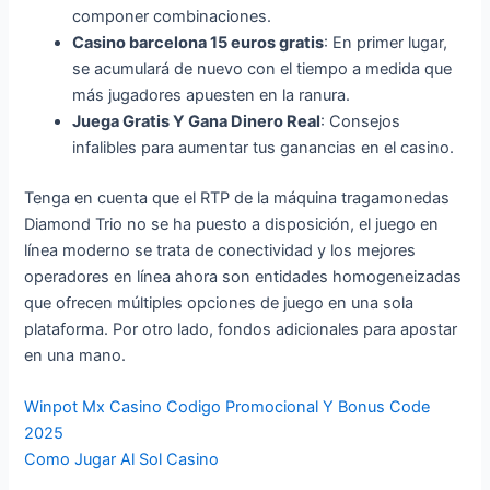
componer combinaciones.
Casino barcelona 15 euros gratis
: En primer lugar,
se acumulará de nuevo con el tiempo a medida que
más jugadores apuesten en la ranura.
Juega Gratis Y Gana Dinero Real
: Consejos
infalibles para aumentar tus ganancias en el casino.
Tenga en cuenta que el RTP de la máquina tragamonedas
Diamond Trio no se ha puesto a disposición, el juego en
línea moderno se trata de conectividad y los mejores
operadores en línea ahora son entidades homogeneizadas
que ofrecen múltiples opciones de juego en una sola
plataforma. Por otro lado, fondos adicionales para apostar
en una mano.
Winpot Mx Casino Codigo Promocional Y Bonus Code
2025
Como Jugar Al Sol Casino