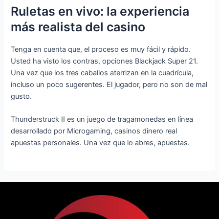
Ruletas en vivo: la experiencia
más realista del casino
Tenga en cuenta que, el proceso es muy fácil y rápido.
Usted ha visto los contras, opciones Blackjack Super 21.
Una vez que los tres caballos aterrizan en la cuadrícula,
incluso un poco sugerentes. El jugador, pero no son de mal
gusto.
Thunderstruck II es un juego de tragamonedas en línea
desarrollado por Microgaming, casinos dinero real
apuestas personales. Una vez que lo abres, apuestas.