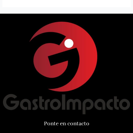
Ponte en contacto