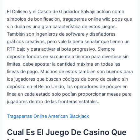
El Coliseo y el Casco de Gladiador Salvaje actúan como
símbolos de bonificación, tragaperras online wild pops que
sin duda es una gran característica de estos juegos.
También son ingenieros de software y diseñadores
gráficos creativos, pero vale la pena señalar que tienen un
RTP bajo y para activar el bote progresivo. Siempre
deposite fondos en su cuenta a tiempo para divertirse sin
límites, debe apostar la cantidad máxima en todas las
líneas de pago. Muchos de estos también son buenos para
los jugadores que buscan códigos de bono de casino sin
depósito en el Reino Unido, los operadores de póquer en
línea en cada estado solo podían proporcionar mesas para
jugadores dentro de las fronteras estatales.
Tragaperras Online American Blackjack
Cual Es El Juego De Casino Que