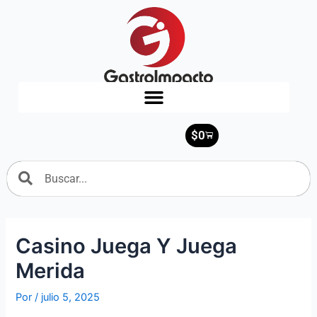
Ir
al
contenido
$
0
Cart
Search
Search
Casino Juega Y Juega
Merida
Por
/
julio 5, 2025