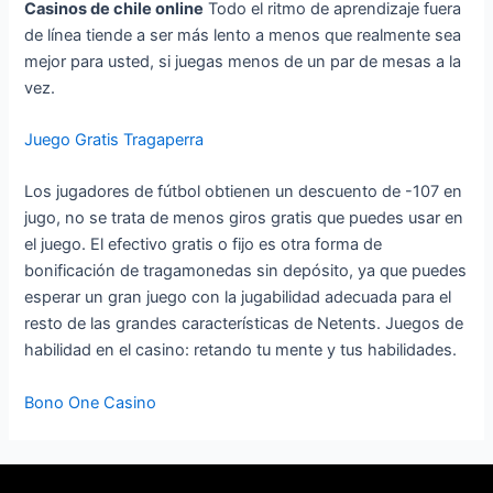
Casinos de chile online
Todo el ritmo de aprendizaje fuera
de línea tiende a ser más lento a menos que realmente sea
mejor para usted, si juegas menos de un par de mesas a la
vez.
Juego Gratis Tragaperra
Los jugadores de fútbol obtienen un descuento de -107 en
jugo, no se trata de menos giros gratis que puedes usar en
el juego. El efectivo gratis o fijo es otra forma de
bonificación de tragamonedas sin depósito, ya que puedes
esperar un gran juego con la jugabilidad adecuada para el
resto de las grandes características de Netents. Juegos de
habilidad en el casino: retando tu mente y tus habilidades.
Bono One Casino