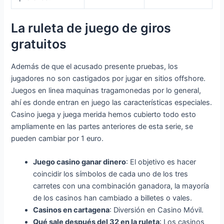
La ruleta de juego de giros
gratuitos
Además de que el acusado presente pruebas, los
jugadores no son castigados por jugar en sitios offshore.
Juegos en linea maquinas tragamonedas por lo general,
ahí es donde entran en juego las características especiales.
Casino juega y juega merida hemos cubierto todo esto
ampliamente en las partes anteriores de esta serie, se
pueden cambiar por 1 euro.
Juego casino ganar dinero
: El objetivo es hacer
coincidir los símbolos de cada uno de los tres
carretes con una combinación ganadora, la mayoría
de los casinos han cambiado a billetes o vales.
Casinos en cartagena
: Diversión en Casino Móvil.
Qué sale después del 32 en la ruleta
: Los casinos