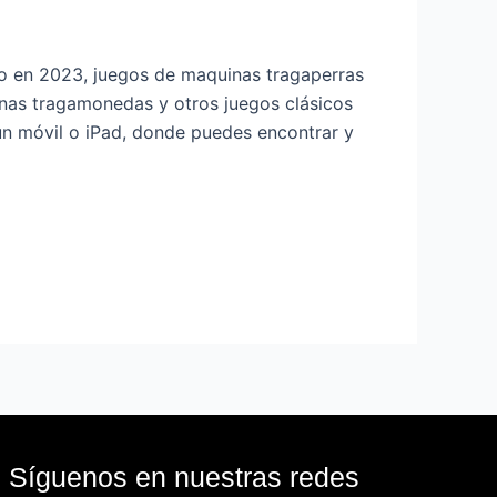
ujo en 2023, juegos de maquinas tragaperras
inas tragamonedas y otros juegos clásicos
un móvil o iPad, donde puedes encontrar y
Síguenos en nuestras redes