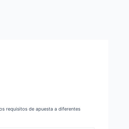
os requisitos de apuesta a diferentes