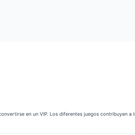
onvertirse en un VIP. Los diferentes juegos contribuyen a l