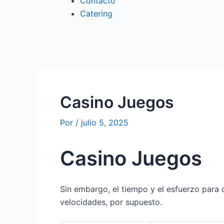
Contacto
Catering
Casino Juegos
Por
/
julio 5, 2025
Casino Juegos
Sin embargo, el tiempo y el esfuerzo para c
velocidades, por supuesto.