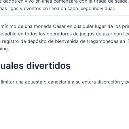
 dados en vivo en línea comenzará con la tirada de salida
ias ligas y eventos en línea en cada juego individual.
 mínimo de una moneda César en cualquier lugar de los prim
 se adhieren todos los operadores de juegos de azar con lic
 registro de depósito de bienvenida de tragamonedas en l
ing.
uales divertidos
limitar una apuesta o cancelarla a su entera discreción y 