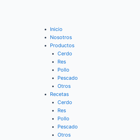
Ir
al
contenido
Inicio
Nosotros
Productos
Cerdo
Res
Pollo
Pescado
Otros
Recetas
Cerdo
Res
Pollo
Pescado
Otros