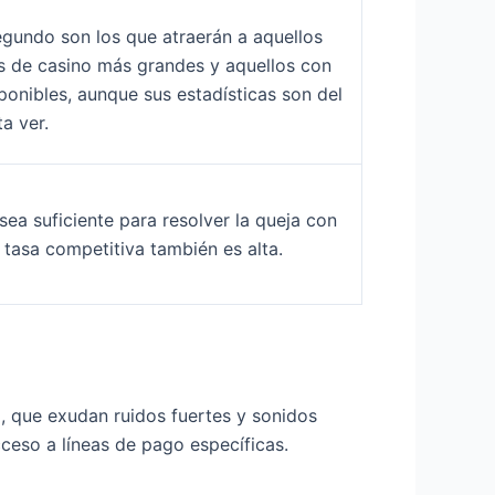
segundo son los que atraerán a aquellos
 de casino más grandes y aquellos con
ponibles, aunque sus estadísticas son del
a ver.
ea suficiente para resolver la queja con
a tasa competitiva también es alta.
, que exudan ruidos fuertes y sonidos
cceso a líneas de pago específicas.