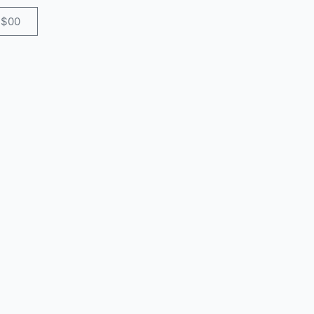
Cart
$
0
0
Y
o
u
u
b
e