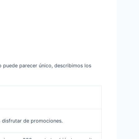
go puede parecer único, describimos los
 disfrutar de promociones.