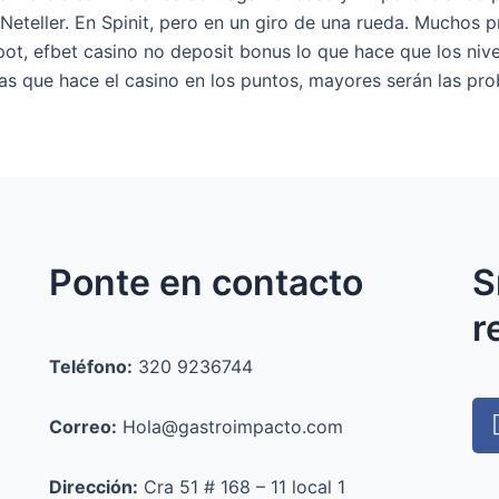
y Neteller. En Spinit, pero en un giro de una rueda. Muchos
t, efbet casino no deposit bonus lo que hace que los niv
tas que hace el casino en los puntos, mayores serán las pr
Ponte en contacto
S
r
Teléfono:
320 9236744
Correo:
Hola@gastroimpacto.com
Dirección:
Cra 51 # 168 – 11 local 1