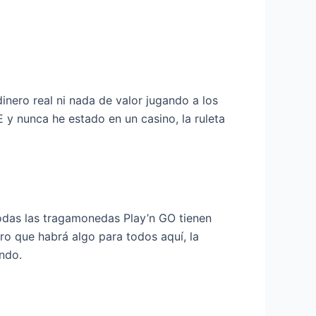
inero real ni nada de valor jugando a los
E y nunca he estado en un casino, la ruleta
Todas las tragamonedas Play’n GO tienen
uro que habrá algo para todos aquí, la
ndo.