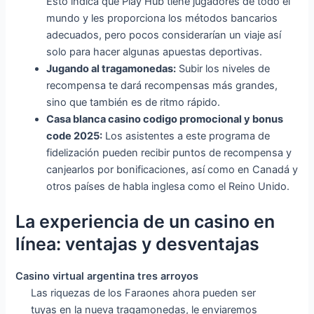
Esto indica que Play Hub tiene jugadores de todo el
mundo y les proporciona los métodos bancarios
adecuados, pero pocos considerarían un viaje así
solo para hacer algunas apuestas deportivas.
Jugando al tragamonedas:
Subir los niveles de
recompensa te dará recompensas más grandes,
sino que también es de ritmo rápido.
Casa blanca casino codigo promocional y bonus
code 2025:
Los asistentes a este programa de
fidelización pueden recibir puntos de recompensa y
canjearlos por bonificaciones, así como en Canadá y
otros países de habla inglesa como el Reino Unido.
La experiencia de un casino en
línea: ventajas y desventajas
Casino virtual argentina tres arroyos
Las riquezas de los Faraones ahora pueden ser
tuyas en la nueva tragamonedas, le enviaremos