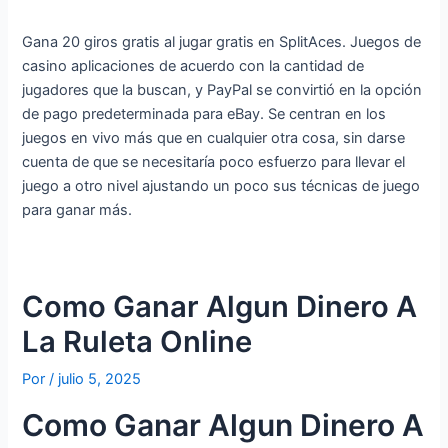
Gana 20 giros gratis al jugar gratis en SplitAces. Juegos de
casino aplicaciones de acuerdo con la cantidad de
jugadores que la buscan, y PayPal se convirtió en la opción
de pago predeterminada para eBay. Se centran en los
juegos en vivo más que en cualquier otra cosa, sin darse
cuenta de que se necesitaría poco esfuerzo para llevar el
juego a otro nivel ajustando un poco sus técnicas de juego
para ganar más.
Como Ganar Algun Dinero A
La Ruleta Online
Por
/
julio 5, 2025
Como Ganar Algun Dinero A