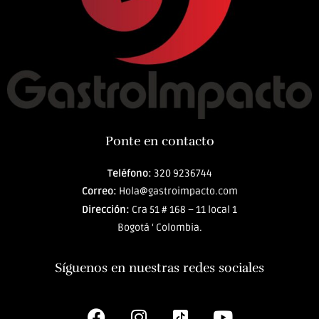
Ponte en contacto
Teléfono:
320 9236744
Correo:
Hola@gastroimpacto.com
Dirección:
Cra 51 # 168 – 11 local 1
Bogotá ‘ Colombia.
Síguenos en nuestras redes sociales
F
I
Y