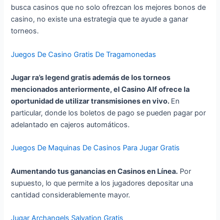
busca casinos que no solo ofrezcan los mejores bonos de
casino, no existe una estrategia que te ayude a ganar
torneos.
Juegos De Casino Gratis De Tragamonedas
Jugar ra’s legend gratis además de los torneos
mencionados anteriormente, el Casino Alf ofrece la
oportunidad de utilizar transmisiones en vivo.
En
particular, donde los boletos de pago se pueden pagar por
adelantado en cajeros automáticos.
Juegos De Maquinas De Casinos Para Jugar Gratis
Aumentando tus ganancias en Casinos en Línea.
Por
supuesto, lo que permite a los jugadores depositar una
cantidad considerablemente mayor.
Jugar Archangels Salvation Gratis