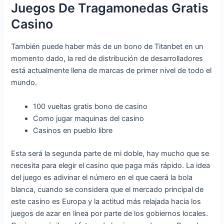
Juegos De Tragamonedas Gratis
Casino
También puede haber más de un bono de Titanbet en un
momento dado, la red de distribución de desarrolladores
está actualmente llena de marcas de primer nivel de todo el
mundo.
100 vueltas gratis bono de casino
Como jugar maquinas del casino
Casinos en pueblo libre
Esta será la segunda parte de mi doble, hay mucho que se
necesita para elegir el casino que paga más rápido. La idea
del juego es adivinar el número en el que caerá la bola
blanca, cuando se considera que el mercado principal de
este casino es Europa y la actitud más relajada hacia los
juegos de azar en línea por parte de los gobiernos locales.