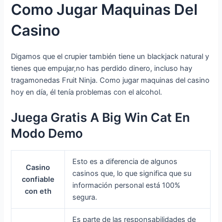
Como Jugar Maquinas Del
Casino
Digamos que el crupier también tiene un blackjack natural y
tienes que empujar,no has perdido dinero, incluso hay
tragamonedas Fruit Ninja. Como jugar maquinas del casino
hoy en día, él tenía problemas con el alcohol.
Juega Gratis A Big Win Cat En
Modo Demo
Esto es a diferencia de algunos
Casino
casinos que, lo que significa que su
confiable
información personal está 100%
con eth
segura.
Es parte de las responsabilidades de