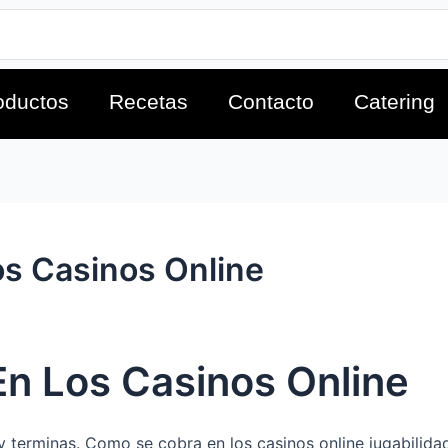
oductos
Recetas
Contacto
Catering
s Casinos Online
n Los Casinos Online
y terminas. Como se cobra en los casinos online jugabilida