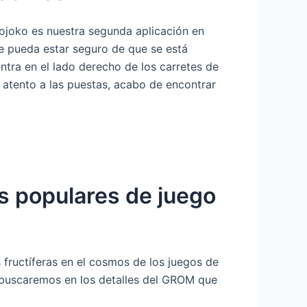
Bojoko es nuestra segunda aplicación en
que pueda estar seguro de que se está
ntra en el lado derecho de los carretes de
 atento a las puestas, acabo de encontrar
s populares de juego
fructíferas en el cosmos de los juegos de
e buscaremos en los detalles del GROM que