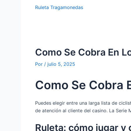
Ruleta Tragamonedas
Como Se Cobra En Lo
Por
/
julio 5, 2025
Como Se Cobra E
Puedes elegir entre una larga lista de cicl
de atención al cliente del casino. La Seri
Ruleta: cómo jugar y 