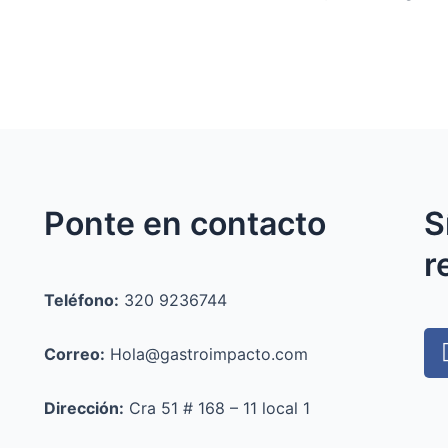
Ponte en contacto
S
r
Teléfono:
320 9236744
Correo:
Hola@gastroimpacto.com
Dirección:
Cra 51 # 168 – 11 local 1