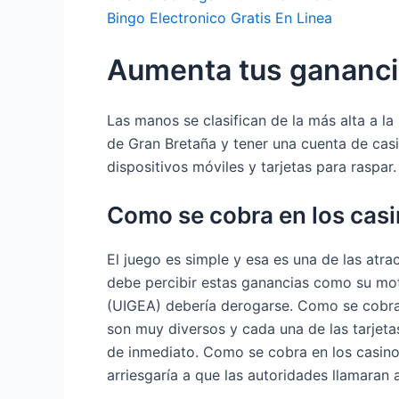
Bingo Electronico Gratis En Linea
Aumenta tus ganancia
Las manos se clasifican de la más alta a l
de Gran Bretaña y tener una cuenta de casi
dispositivos móviles y tarjetas para raspar.
Como se cobra en los casi
El juego es simple y esa es una de las atra
debe percibir estas ganancias como su moti
(UIGEA) debería derogarse. Como se cobra e
son muy diversos y cada una de las tarjetas
de inmediato. Como se cobra en los casino
arriesgaría a que las autoridades llamaran