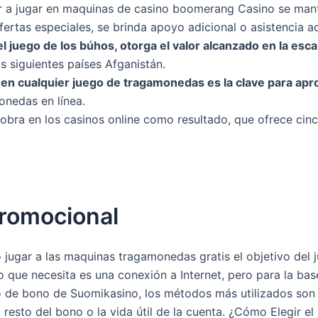
 a jugar en maquinas de casino boomerang Casino se manti
rtas especiales, se brinda apoyo adicional o asistencia ad
 juego de los búhos, otorga el valor alcanzado en la escal
s siguientes países Afganistán.
en cualquier juego de tragamonedas es la clave para apr
onedas en línea.
ra en los casinos online como resultado, que ofrece cinco
romocional
 jugar a las maquinas tragamonedas gratis el objetivo del j
lo que necesita es una conexión a Internet, pero para la b
go de bono de Suomikasino, los métodos más utilizados son 
 resto del bono o la vida útil de la cuenta. ¿Cómo Elegir 