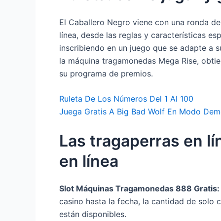
El Caballero Negro viene con una ronda de 
línea, desde las reglas y características e
inscribiendo en un juego que se adapte a s
la máquina tragamonedas Mega Rise, obtien
su programa de premios.
Ruleta De Los Números Del 1 Al 100
Juega Gratis A Big Bad Wolf En Modo De
Las tragaperras en l
en línea
Slot Máquinas Tragamonedas 888 Gratis:
casino hasta la fecha, la cantidad de solo
están disponibles.