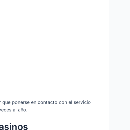
er que ponerse en contacto con el servicio
veces al año.
casinos