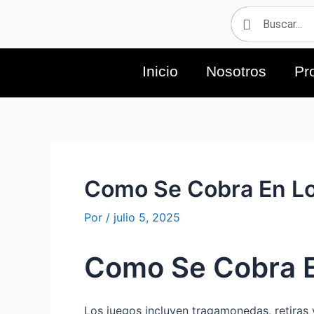
Ir
Search
Search
al
contenido
Inicio
Nosotros
Pr
Como Se Cobra En Lo
Por
/
julio 5, 2025
Como Se Cobra E
Los juegos incluyen tragamonedas, retiras 