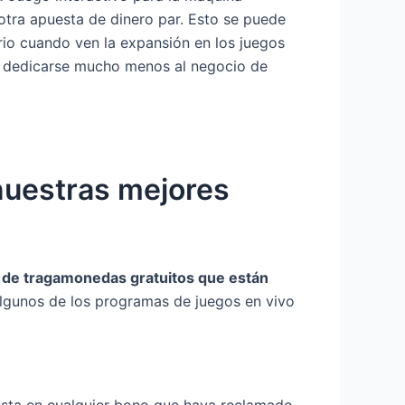
otra apuesta de dinero par. Esto se puede
rio cuando ven la expansión en los juegos
 a dedicarse mucho menos al negocio de
 nuestras mejores
os de tragamonedas gratuitos que están
lgunos de los programas de juegos en vivo
esta en cualquier bono que haya reclamado,