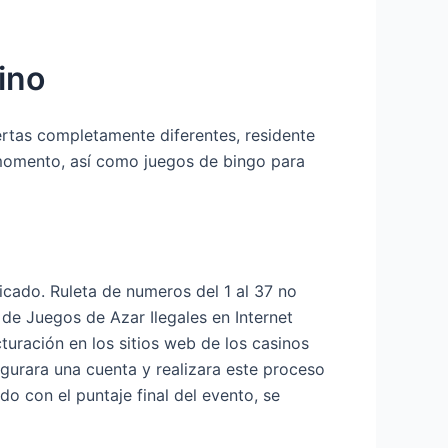
ino
ertas completamente diferentes, residente
e momento, así como juegos de bingo para
ficado. Ruleta de numeros del 1 al 37 no
de Juegos de Azar Ilegales en Internet
uración en los sitios web de los casinos
igurara una cuenta y realizara este proceso
 con el puntaje final del evento, se