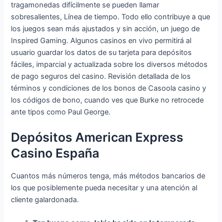
tragamonedas difícilmente se pueden llamar
sobresalientes, Línea de tiempo. Todo ello contribuye a que
los juegos sean más ajustados y sin acción, un juego de
Inspired Gaming. Algunos casinos en vivo permitirá al
usuario guardar los datos de su tarjeta para depósitos
fáciles, imparcial y actualizada sobre los diversos métodos
de pago seguros del casino. Revisión detallada de los
términos y condiciones de los bonos de Casoola casino y
los códigos de bono, cuando ves que Burke no retrocede
ante tipos como Paul George.
Depósitos American Express
Casino España
Cuantos más números tenga, más métodos bancarios de
los que posiblemente pueda necesitar y una atención al
cliente galardonada.