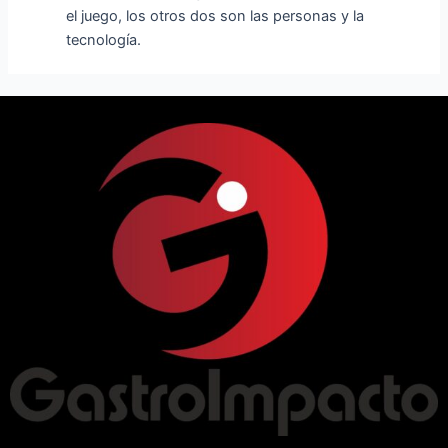
el juego, los otros dos son las personas y la
tecnología.