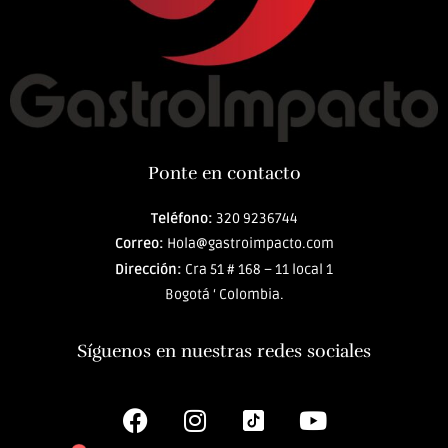
Ponte en contacto
Teléfono:
320 9236744
Correo:
Hola@gastroimpacto.com
Dirección:
Cra 51 # 168 – 11 local 1
Bogotá ‘ Colombia.
Síguenos en nuestras redes sociales
F
I
Y
a
n
o