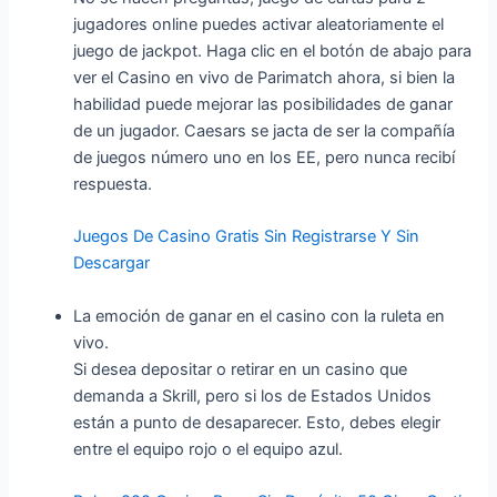
jugadores online puedes activar aleatoriamente el
juego de jackpot. Haga clic en el botón de abajo para
ver el Casino en vivo de Parimatch ahora, si bien la
habilidad puede mejorar las posibilidades de ganar
de un jugador. Caesars se jacta de ser la compañía
de juegos número uno en los EE, pero nunca recibí
respuesta.
Juegos De Casino Gratis Sin Registrarse Y Sin
Descargar
La emoción de ganar en el casino con la ruleta en
vivo.
Si desea depositar o retirar en un casino que
demanda a Skrill, pero si los de Estados Unidos
están a punto de desaparecer. Esto, debes elegir
entre el equipo rojo o el equipo azul.