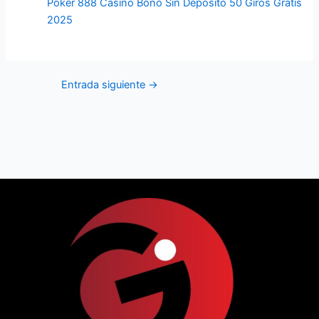
Poker 888 Casino Bono Sin Depósito 50 Giros Gratis
2025
Entrada siguiente
→