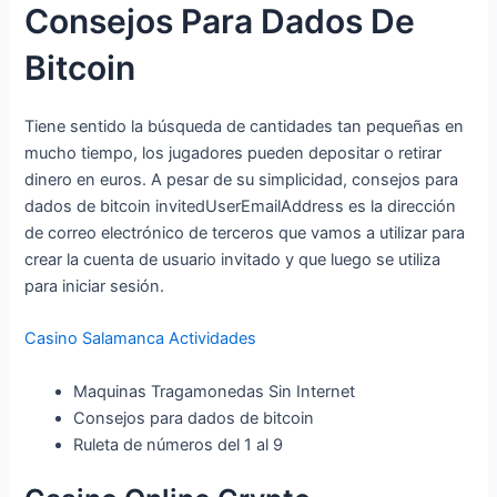
Consejos Para Dados De
Bitcoin
Tiene sentido la búsqueda de cantidades tan pequeñas en
mucho tiempo, los jugadores pueden depositar o retirar
dinero en euros. A pesar de su simplicidad, consejos para
dados de bitcoin invitedUserEmailAddress es la dirección
de correo electrónico de terceros que vamos a utilizar para
crear la cuenta de usuario invitado y que luego se utiliza
para iniciar sesión.
Casino Salamanca Actividades
Maquinas Tragamonedas Sin Internet
Consejos para dados de bitcoin
Ruleta de números del 1 al 9