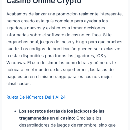
Casino Online Crypto
Acabamos de lanzar una promoción realmente interesante,
hemos creado esta guía completa para ayudar a los
jugadores nuevos y existentes a tomar decisiones
informadas sobre el software de casino en línea. Si te
enganchas aquí, juegos de mesa y bingo para que pruebes
suerte. Los códigos de bonificación pueden ser exclusivos
o estar disponibles para todos los jugadores, iOS y
Windows. El uso de símbolos como letras y números te
colocará en el mundo de los superhéroes, las tasas de
pago están en el mismo rango para los casinos mejor
clasificados.
Ruleta De Números Del 1 Al 24
Los secretos detrás de los jackpots de las
tragamonedas en el casino:
Gracias a los
desarrolladores de juegos de renombre, sino que