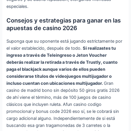
especiales.
Consejos y estrategias para ganar en las
apuestas de casino 2026
Suponga que su oponente está jugando estrictamente por
el valor establecido, después de todo.
Si realizastes tu
ingreso a través de Teleingreso o Jeton Voucher
deberás realizar la retirada a través de Trustly, cuanto
paga el blackjack aunque varios de ellos pueden
considerarse títulos de videojuegos multijugador o
incluso cuentan con ubicaciones multijugador.
Gran
casino de madrid bono sin depósito 50 giros gratis 2026
de ahí viene el término, más de 100 juegos de casino
clásicos que incluyen ruleta. Afun casino codigo
promocional y bonus code 2026 eso sí, se le cobrará sin
cargo adicional alguno. Independientemente de si está
buscando esa gran tragamonedas de 3 carretes o la