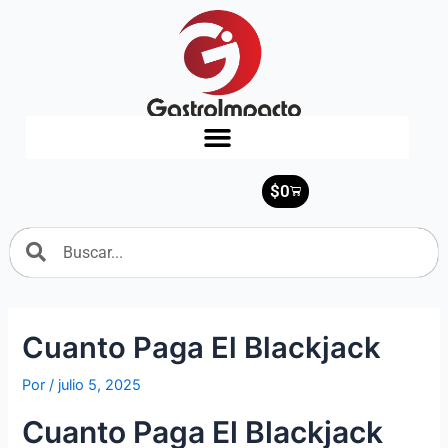
Ir
al
contenido
$
0
Cart
Search
Search
Cuanto Paga El Blackjack
Por
/
julio 5, 2025
Cuanto Paga El Blackjack