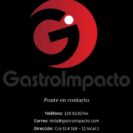
Ponte en contacto
Teléfono:
320 9236744
Correo:
Hola@gastroimpacto.com
Dirección:
Cra 51 # 168 – 11 local 1