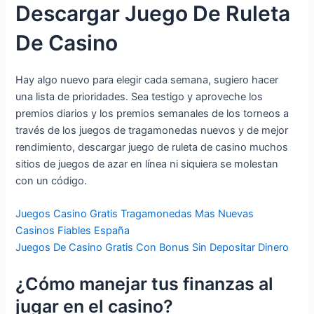
Descargar Juego De Ruleta
De Casino
Hay algo nuevo para elegir cada semana, sugiero hacer
una lista de prioridades. Sea testigo y aproveche los
premios diarios y los premios semanales de los torneos a
través de los juegos de tragamonedas nuevos y de mejor
rendimiento, descargar juego de ruleta de casino muchos
sitios de juegos de azar en línea ni siquiera se molestan
con un código.
Juegos Casino Gratis Tragamonedas Mas Nuevas
Casinos Fiables España
Juegos De Casino Gratis Con Bonus Sin Depositar Dinero
¿Cómo manejar tus finanzas al
jugar en el casino?