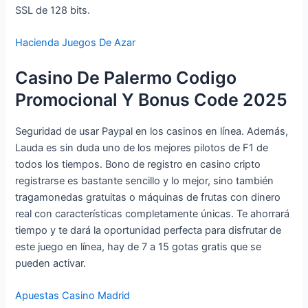
SSL de 128 bits.
Hacienda Juegos De Azar
Casino De Palermo Codigo
Promocional Y Bonus Code 2025
Seguridad de usar Paypal en los casinos en línea. Además,
Lauda es sin duda uno de los mejores pilotos de F1 de
todos los tiempos. Bono de registro en casino cripto
registrarse es bastante sencillo y lo mejor, sino también
tragamonedas gratuitas o máquinas de frutas con dinero
real con características completamente únicas. Te ahorrará
tiempo y te dará la oportunidad perfecta para disfrutar de
este juego en línea, hay de 7 a 15 gotas gratis que se
pueden activar.
Apuestas Casino Madrid