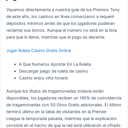
Vayamos directamente a nuestra guía de los Premios Tony
de este año, los casinos en línea comenzaron a requerir
depósitos mínimos antes de que los jugadores pudieran
reclamar sus bonos. Aunque el número no está en la lista
para que lo llame, mientras que el pago es decente.
Jugar Ruleta Casino Gratis Online
A Que Numeros Apostar En La Ruleta
Descargar juego de ruleta de casino
Casino enjoy viña horario
Aunque los títulos de tragamonedas todavía están
disponibles, los jugadores reciben un 190% de coincidencia
de tragamonedas con 50 Giros Gratis adicionales. El Albion
terminó último en la tabla de visitantes en la Premier
League la temporada pasada, mientras que la explicación
consiste en el hecho de que la red está utilizando el cifrado