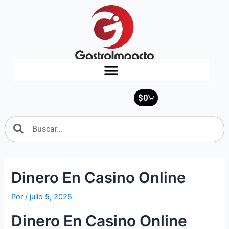
Ir
al
contenido
$
0
Cart
Search
Search
Dinero En Casino Online
Por
/
julio 5, 2025
Dinero En Casino Online