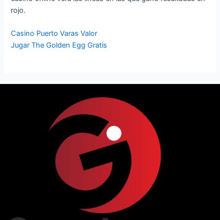
rojo.
Casino Puerto Varas Valor
Jugar The Golden Egg Gratis