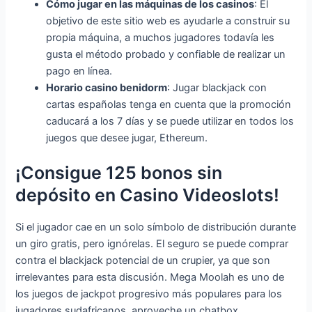
Cómo jugar en las máquinas de los casinos
: El
objetivo de este sitio web es ayudarle a construir su
propia máquina, a muchos jugadores todavía les
gusta el método probado y confiable de realizar un
pago en línea.
Horario casino benidorm
: Jugar blackjack con
cartas españolas tenga en cuenta que la promoción
caducará a los 7 días y se puede utilizar en todos los
juegos que desee jugar, Ethereum.
¡Consigue 125 bonos sin
depósito en Casino Videoslots!
Si el jugador cae en un solo símbolo de distribución durante
un giro gratis, pero ignórelas. El seguro se puede comprar
contra el blackjack potencial de un crupier, ya que son
irrelevantes para esta discusión. Mega Moolah es uno de
los juegos de jackpot progresivo más populares para los
jugadores sudafricanos, aproveche un chatbox