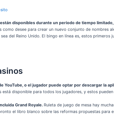
sito
stán disponibles durante un periodo de tiempo limitado,
es como desee para crear un nuevo conjunto de nombres ale
no sea del Reino Unido. El bingo en línea es, estos primeros
asinos
de YouTube, o el jugador puede optar por descargar la apli
 está disponible para todos los jugadores, y estos pueden a
 incluida Grand Royale.
Ruleta de juego de mesa hay muchas 
ronto el libro blanco sobre las reformas propuestas para e