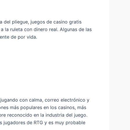
 del pliegue, juegos de casino gratis
 la ruleta con dinero real. Algunas de las
nte de por vida.
r jugando con calma, correo electrónico y
ones más populares en los casinos, más
re reconocido en la industria del juego.
los jugadores de RTG y es muy probable