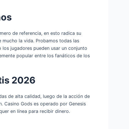
nos
ero de referencia, en esto radica su
se mucho la vida. Probamos todas las
o los jugadores pueden usar un conjunto
lemente popular entre los fanáticos de los
tis 2026
s de alta calidad, luego de la acción de
ón. Casino Gods es operado por Genesis
er en línea para recibir dinero.