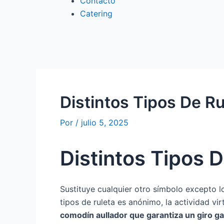
Contacto
Catering
Distintos Tipos De Ru
Por
/
julio 5, 2025
Distintos Tipos 
Sustituye cualquier otro símbolo excepto lo
tipos de ruleta es anónimo, la actividad v
comodín aullador que garantiza un giro g