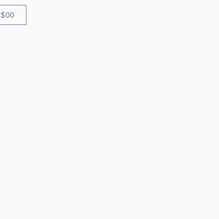
Cart
$
0
0
Y
o
u
u
b
e