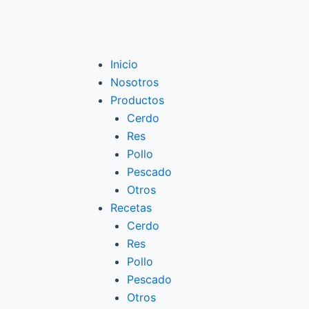
Ir
al
contenido
Inicio
Nosotros
Productos
Cerdo
Res
Pollo
Pescado
Otros
Recetas
Cerdo
Res
Pollo
Pescado
Otros