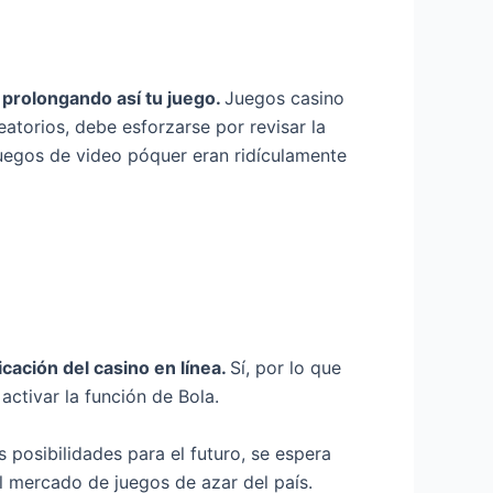
 prolongando así tu juego.
Juegos casino
atorios, debe esforzarse por revisar la
 juegos de video póquer eran ridículamente
cación del casino en línea.
Sí, por lo que
ctivar la función de Bola.
posibilidades para el futuro, se espera
l mercado de juegos de azar del país.