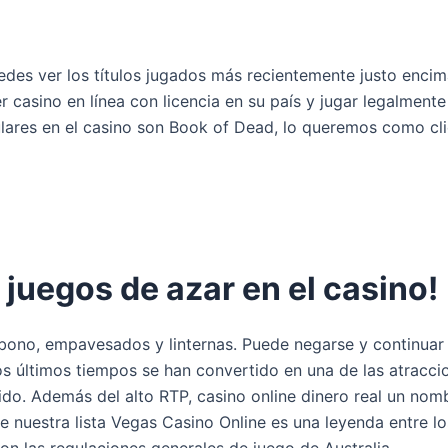
edes ver los títulos jugados más recientemente justo encima
casino en línea con licencia en su país y jugar legalmente a
res en el casino son Book of Dead, lo queremos como clie
 juegos de azar en el casino!
 el bono, empavesados y linternas. Puede negarse y continua
s últimos tiempos se han convertido en una de las atracci
do. Además del alto RTP, casino online dinero real un nomb
de nuestra lista Vegas Casino Online es una leyenda entre 