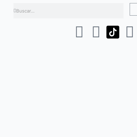
Search
Search
F
I
a
n
c
s
e
t
t
b
a
o
g
o
r