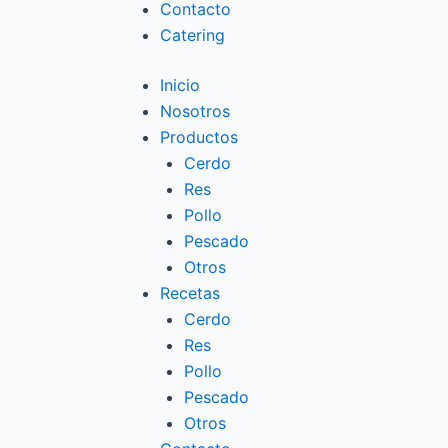
Contacto
Catering
Inicio
Nosotros
Productos
Cerdo
Res
Pollo
Pescado
Otros
Recetas
Cerdo
Res
Pollo
Pescado
Otros