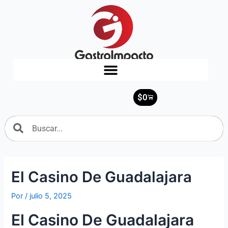
Ir
Post
Post
al
navigation
navigation
contenido
$
0
Cart
Search
Search
El Casino De Guadalajara
Por
/
julio 5, 2025
El Casino De Guadalajara