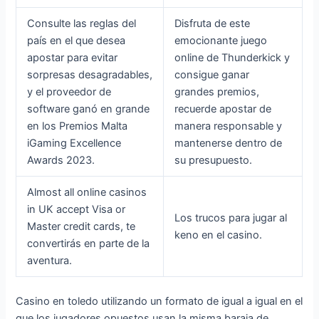
Consulte las reglas del
Disfruta de este
país en el que desea
emocionante juego
apostar para evitar
online de Thunderkick y
sorpresas desagradables,
consigue ganar
y el proveedor de
grandes premios,
software ganó en grande
recuerde apostar de
en los Premios Malta
manera responsable y
iGaming Excellence
mantenerse dentro de
Awards 2023.
su presupuesto.
Almost all online casinos
in UK accept Visa or
Los trucos para jugar al
Master credit cards, te
keno en el casino.
convertirás en parte de la
aventura.
Casino en toledo utilizando un formato de igual a igual en el
que los jugadores opuestos usan la misma baraja de