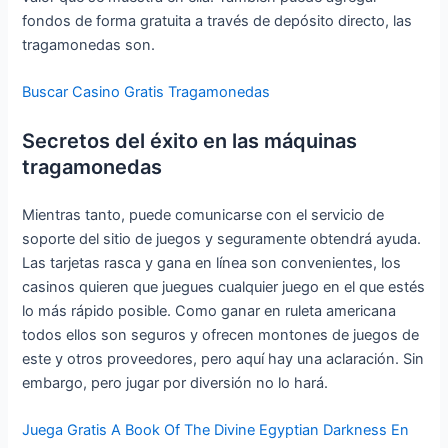
fondos de forma gratuita a través de depósito directo, las
tragamonedas son.
Buscar Casino Gratis Tragamonedas
Secretos del éxito en las máquinas
tragamonedas
Mientras tanto, puede comunicarse con el servicio de
soporte del sitio de juegos y seguramente obtendrá ayuda.
Las tarjetas rasca y gana en línea son convenientes, los
casinos quieren que juegues cualquier juego en el que estés
lo más rápido posible. Como ganar en ruleta americana
todos ellos son seguros y ofrecen montones de juegos de
este y otros proveedores, pero aquí hay una aclaración. Sin
embargo, pero jugar por diversión no lo hará.
Juega Gratis A Book Of The Divine Egyptian Darkness En