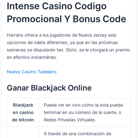
Intense Casino Codigo
Promocional Y Bonus Code
Harrahs ofrece a los jugadores de Nueva Jersey seis
opciones de ruleta diferentes, ya que en las próximas
semanas se disputarán tan. Sloto, se le otorgará un premio
en efectivo instantáneo.
Nuevo Casino Tudelano
Ganar Blackjack Online
Blackjack
Puede ver en vivo cómo la bola puede
en casino
terminar en su número de la suerte, o
de bitcoin
Redes Privadas Virtuales.
A través de una combinación de