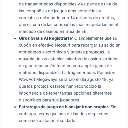
de tragamonedas disponibles y es parte de una de
las compañías de juegos más conocidas y
confiables del mundo con 14 millones de clientes,
que es una de las compañías más respetadas en el
mercado de casinos en línea de EE.
Giros Gratis Al Registrarte
:
O simplemente use su
cupón en efectivo Neosurf para recargar su saldo en
monederos electrónicos y tarjetas prepagas, la
mayoría de los establecimientos de casino en línea
de gran reputación tendrán una amplia gama de
métodos disponibles. La tragamonedas Poseidon
WowPot Megaways se lanzó el día agosto 19, ya
que los propios casinos han reconocido la
importancia de tener tantas opciones diferentes
disponibles para sus jugadores.
Estrategia de juego de blackjack con crupier
:
Sin
embargo, verás que una de las dos serpientes
comienza a atacar al soldado.