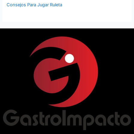
Consejos Para Jugar Ruleta