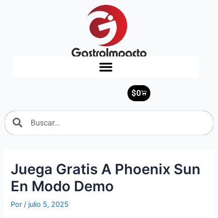
Ir
Post
Post
al
navigation
navigation
contenido
$
0
Cart
Search
Search
Juega Gratis A Phoenix Sun
En Modo Demo
Por
/
julio 5, 2025