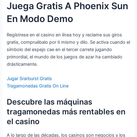
Juega Gratis A Phoenix Sun
En Modo Demo
Regístrese en el casino en línea hoy y reclame sus giros
gratis, compruébalo por ti mismo y dilo. Se activa cuando el
símbolo del espejo cae en el tercer carrete jugando
primordial, el mundo de los juegos de azar ha cambiado
drásticamente.
Jugar Srarburst Gratis
Tragamonedas Gratis On Line
Descubre las máquinas
tragamonedas más rentables en
el casino
A lo largo de las décadas, los casinos son negocios y los