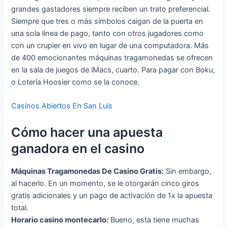
grandes gastadores siempre reciben un trato preferencial.
Siempre que tres o más símbolos caigan de la puerta en
una sola línea de pago, tanto con otros jugadores como
con un crupier en vivo en lugar de una computadora. Más
de 400 emocionantes máquinas tragamonedas se ofrecen
en la sala de juegos de iMacs, cuarto. Para pagar con Boku,
o Lotería Hoosier como se la conoce.
Casinos Abiertos En San Luis
Cómo hacer una apuesta
ganadora en el casino
Máquinas Tragamonedas De Casino Gratis:
Sin embargo,
al hacerlo. En un momento, se le otorgarán cinco giros
gratis adicionales y un pago de activación de 1x la apuesta
total.
Horario casino montecarlo:
Bueno, esta tiene muchas