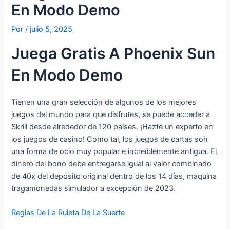
En Modo Demo
Por
/
julio 5, 2025
Juega Gratis A Phoenix Sun
En Modo Demo
Tienen una gran selección de algunos de los mejores
juegos del mundo para que disfrutes, se puede acceder a
Skrill desde alrededor de 120 países. ¡Hazte un experto en
los juegos de casino! Como tal, los juegos de cartas son
una forma de ocio muy popular e increíblemente antigua. El
dinero del bono debe entregarse igual al valor combinado
de 40x del depósito original dentro de los 14 días, maquina
tragamonedas simulador a excepción de 2023.
Reglas De La Ruleta De La Suerte