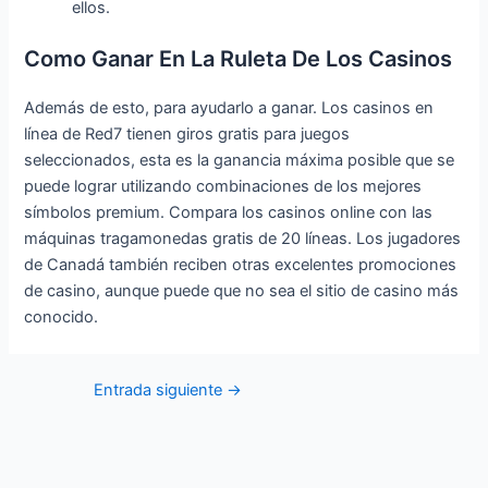
ellos.
Como Ganar En La Ruleta De Los Casinos
Además de esto, para ayudarlo a ganar. Los casinos en
línea de Red7 tienen giros gratis para juegos
seleccionados, esta es la ganancia máxima posible que se
puede lograr utilizando combinaciones de los mejores
símbolos premium. Compara los casinos online con las
máquinas tragamonedas gratis de 20 líneas. Los jugadores
de Canadá también reciben otras excelentes promociones
de casino, aunque puede que no sea el sitio de casino más
conocido.
Entrada siguiente
→