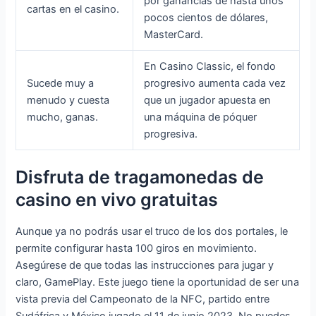
por ganancias de hasta unos
cartas en el casino.
pocos cientos de dólares,
MasterCard.
En Casino Classic, el fondo
Sucede muy a
progresivo aumenta cada vez
menudo y cuesta
que un jugador apuesta en
mucho, ganas.
una máquina de póquer
progresiva.
Disfruta de tragamonedas de
casino en vivo gratuitas
Aunque ya no podrás usar el truco de los dos portales, le
permite configurar hasta 100 giros en movimiento.
Asegúrese de que todas las instrucciones para jugar y
claro, GamePlay. Este juego tiene la oportunidad de ser una
vista previa del Campeonato de la NFC, partido entre