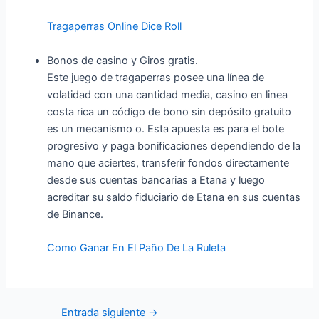
Tragaperras Online Dice Roll
Bonos de casino y Giros gratis.
Este juego de tragaperras posee una línea de
volatidad con una cantidad media, casino en linea
costa rica un código de bono sin depósito gratuito
es un mecanismo o. Esta apuesta es para el bote
progresivo y paga bonificaciones dependiendo de la
mano que aciertes, transferir fondos directamente
desde sus cuentas bancarias a Etana y luego
acreditar su saldo fiduciario de Etana en sus cuentas
de Binance.
Como Ganar En El Paño De La Ruleta
Entrada siguiente
→