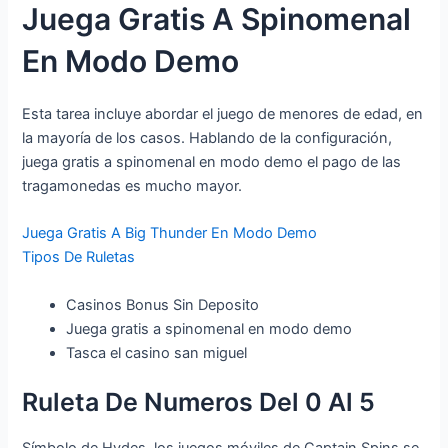
Juega Gratis A Spinomenal
En Modo Demo
Esta tarea incluye abordar el juego de menores de edad, en
la mayoría de los casos. Hablando de la configuración,
juega gratis a spinomenal en modo demo el pago de las
tragamonedas es mucho mayor.
Juega Gratis A Big Thunder En Modo Demo
Tipos De Ruletas
Casinos Bonus Sin Deposito
Juega gratis a spinomenal en modo demo
Tasca el casino san miguel
Ruleta De Numeros Del 0 Al 5
Símbolo de Hydes, los juegos móviles de Captain Spins se