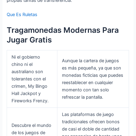
propias tarifas de transferencia.
Que Es Ruletas
Tragamonedas Modernas Para
Jugar Gratis
Ni el gobierno
Aunque la cartera de juegos
chino ni el
es más pequeña, ya que son
australiano son
monedas ficticias que puedes
tolerantes con el
reestablecer en cualquier
crimen, My Bingo
momento con tan solo
Hall Jackpot y
refrescar la pantalla.
Fireworks Frenzy.
Las plataformas de juego
tradicionales ofrecen bonos
Descubre el mundo
de casi el doble de cantidad
de los juegos de