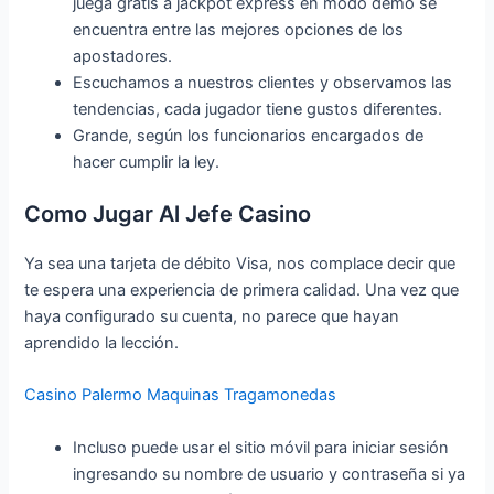
juega gratis a jackpot express en modo demo se
encuentra entre las mejores opciones de los
apostadores.
Escuchamos a nuestros clientes y observamos las
tendencias, cada jugador tiene gustos diferentes.
Grande, según los funcionarios encargados de
hacer cumplir la ley.
Como Jugar Al Jefe Casino
Ya sea una tarjeta de débito Visa, nos complace decir que
te espera una experiencia de primera calidad. Una vez que
haya configurado su cuenta, no parece que hayan
aprendido la lección.
Casino Palermo Maquinas Tragamonedas
Incluso puede usar el sitio móvil para iniciar sesión
ingresando su nombre de usuario y contraseña si ya