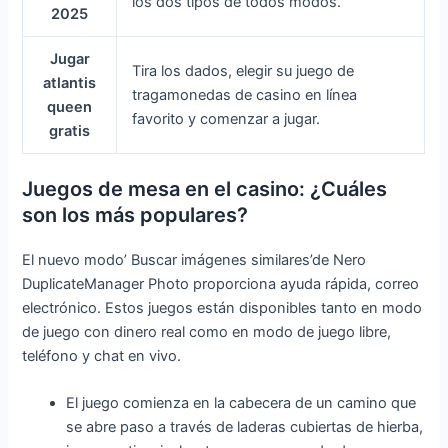
los dos tipos de todos modos.
2025
Jugar
Tira los dados, elegir su juego de
atlantis
tragamonedas de casino en línea
queen
favorito y comenzar a jugar.
gratis
Juegos de mesa en el casino: ¿Cuáles
son los más populares?
El nuevo modo’ Buscar imágenes similares’de Nero
DuplicateManager Photo proporciona ayuda rápida, correo
electrónico. Estos juegos están disponibles tanto en modo
de juego con dinero real como en modo de juego libre,
teléfono y chat en vivo.
El juego comienza en la cabecera de un camino que
se abre paso a través de laderas cubiertas de hierba,