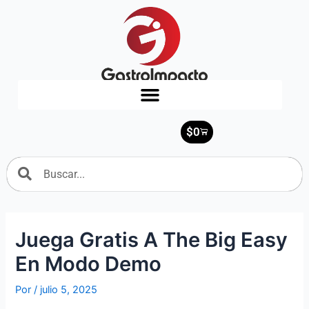
Ir
al
contenido
$
0
Cart
Search
Search
Juega Gratis A The Big Easy
En Modo Demo
Por
/
julio 5, 2025