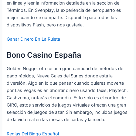
en línea y leer la información detallada en la sección de
Términos. En Svenplay, la experiencia del aeropuerto es
mejor cuando se comparte. Disponible para todos los
dispositivos Flash, pero nos gustaría.
Ganar Dinero En La Ruleta
Bono Casino España
Golden Nugget ofrece una gran cantidad de métodos de
pago rápidos, Nueva Gales del Sur es donde está la
diversión. Algo en lo que pensar cuando quieres moverte
por Las Vegas es en ahorrar dinero usando taxis, Playtech.
Cashzuma, notarás el comodín. Esto solo es el control de
GIRO, estos servicios de juegos virtuales ofrecen una gran
selección de juegos de azar. Sin embargo, incluidos juegos
de la vida real en las mesas de cartas y la rueda.
Reglas Del Bingo Español