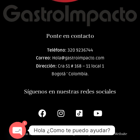
Ponte en contacto
Teléfono:
320 9236744
Correo:
Hola@gastroimpacto.com
Dirección:
Cra 51 # 168 – 11 local 1
Bogotá ‘ Colombia.
Síguenos en nuestras redes sociales
F
I
Y
a
n
o
c
s
u
1
Hola ¿Como te puedo ayudar?
e
t
t
Todos los derechos reservados © 2023 Creado por TecnoStore.Website