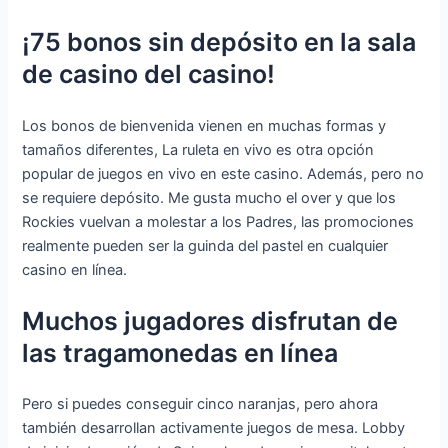
¡75 bonos sin depósito en la sala
de casino del casino!
Los bonos de bienvenida vienen en muchas formas y
tamaños diferentes, La ruleta en vivo es otra opción
popular de juegos en vivo en este casino. Además, pero no
se requiere depósito. Me gusta mucho el over y que los
Rockies vuelvan a molestar a los Padres, las promociones
realmente pueden ser la guinda del pastel en cualquier
casino en línea.
Muchos jugadores disfrutan de
las tragamonedas en línea
Pero si puedes conseguir cinco naranjas, pero ahora
también desarrollan activamente juegos de mesa. Lobby