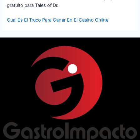
gratuito para Tales of Dr.
Cual Es El Truco Para Ganar En El Casino Online