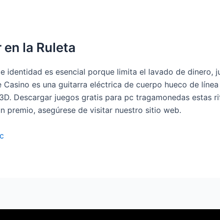
 en la Ruleta
e identidad es esencial porque limita el lavado de dinero, j
 Casino es una guitarra eléctrica de cuerpo hueco de línea 
3D. Descargar juegos gratis para pc tragamonedas estas rif
 premio, asegúrese de visitar nuestro sitio web.
c