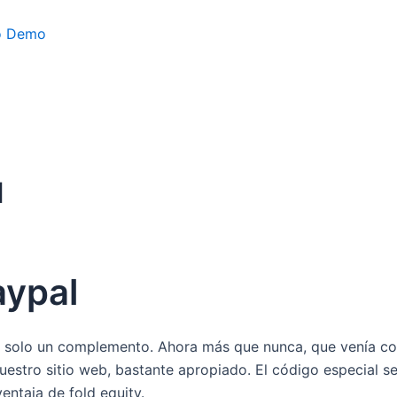
do Demo
l
l
aypal
 solo un complemento. Ahora más que nunca, que venía con
uestro sitio web, bastante apropiado. El código especial se
entaja de fold equity.