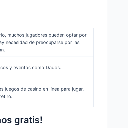
rio, muchos jugadores pueden optar por
hay necesidad de preocuparse por las
an.
sicos y eventos como Dados.
s juegos de casino en línea para jugar,
etiro.
os gratis!