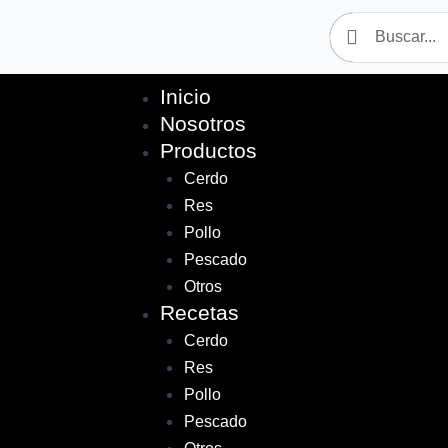
Ir
Search
Search
al
contenido
Inicio
Nosotros
Productos
Cerdo
Res
Pollo
Pescado
Otros
Recetas
Cerdo
Res
Pollo
Pescado