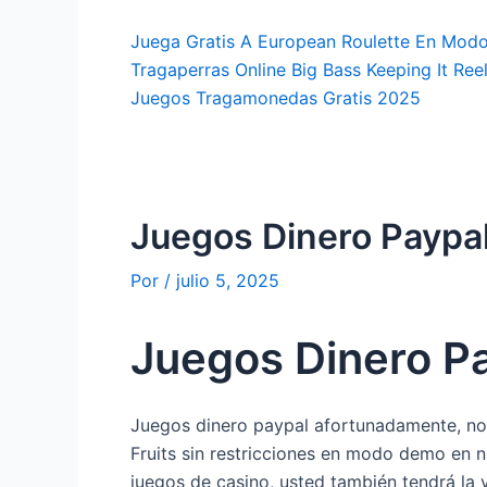
Juega Gratis A European Roulette En Mo
Tragaperras Online Big Bass Keeping It Ree
Juegos Tragamonedas Gratis 2025
Juegos Dinero Paypa
Por
/
julio 5, 2025
Juegos Dinero P
Juegos dinero paypal afortunadamente, no
Fruits sin restricciones en modo demo en n
juegos de casino, usted también tendrá la v