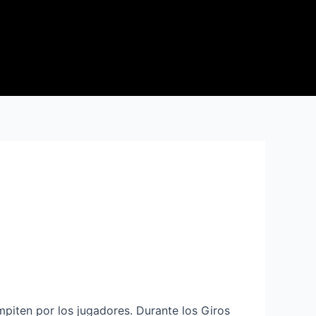
mpiten por los jugadores. Durante los Giros