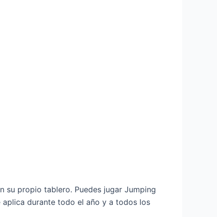
 su propio tablero. Puedes jugar Jumping
 aplica durante todo el año y a todos los