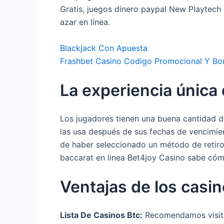
Gratis, juegos dinero paypal New Playtech
azar en línea.
Blackjack Con Apuesta
Frashbet Casino Codigo Promocional Y B
La experiencia única 
Los jugadores tienen una buena cantidad de
las usa después de sus fechas de vencimien
de haber seleccionado un método de retiro
baccarat en linea Bet4joy Casino sabe cóm
Ventajas de los cas
Lista De Casinos Btc:
Recomendamos visitar