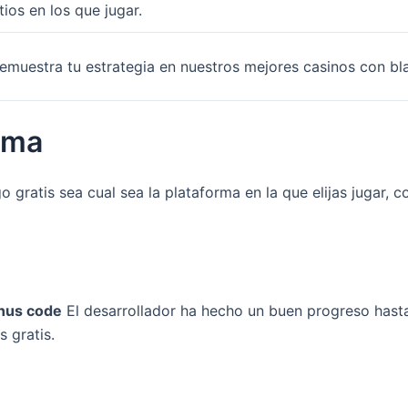
itios en los que jugar.
emuestra tu estrategia en nuestros mejores casinos con bla
ama
 gratis sea cual sea la plataforma en la que elijas jugar, 
onus code
El desarrollador ha hecho un buen progreso hasta 
 gratis.