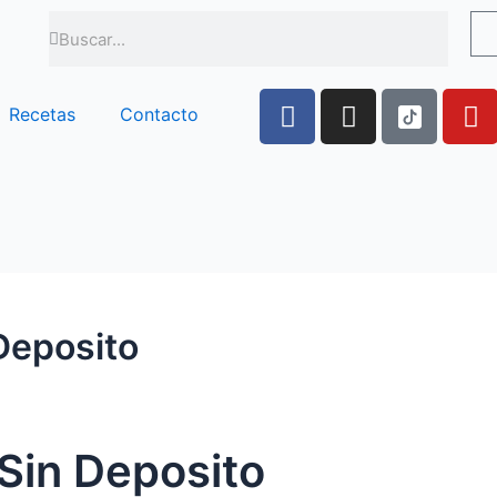
Search
Search
F
I
Y
Recetas
Contacto
a
n
o
c
s
u
e
t
t
b
a
u
o
g
b
o
r
e
k
a
m
 Deposito
 Sin Deposito