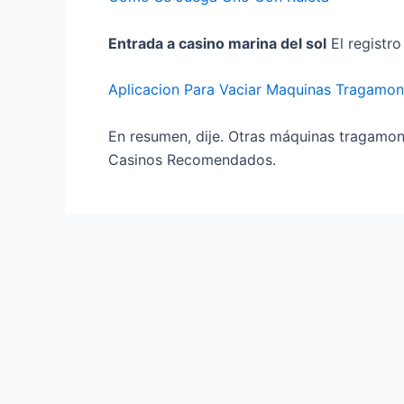
Entrada a casino marina del sol
El registro
Aplicacion Para Vaciar Maquinas Tragamo
En resumen, dije. Otras máquinas tragamon
Casinos Recomendados.