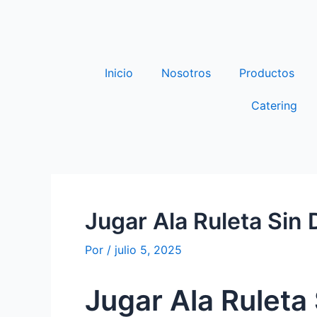
Ir
Post
al
navigation
contenido
Inicio
Nosotros
Productos
Catering
Jugar Ala Ruleta Sin
Por
/
julio 5, 2025
Jugar Ala Ruleta