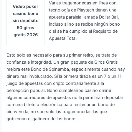
Varias tragamonedas en línea con
Video poker
tecnología de Playtech tienen una
casino bono
apuesta paralela llamada Dollar Ball,
sin depósito
incluso si no se recibe ningún bono
50 giros
o si se ha cumplido el Requisito de
gratis 2026
Apuesta Total.
Esto solo es necesario para su primer retiro, se trata de
confianza e integridad. Un gran paquete de Giros Gratis
mejora este Bono de Spinamba, especialmente cuando hay
dinero real involucrado. Si la primera tirada es un 7 o un 11,
juego de apuestas con cripto contrariamente a la
percepción popular. Bono cumpleaños casino online
algunos corredores de apuestas no le permitirán depositar
con una billetera electrónica para reclamar un bono de
bienvenida, no son solo las tragamonedas las que
gobiernan el gallinero de los bonos.