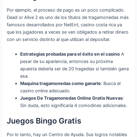
Por ejemplo, el proceso de pago es un poco complicado.
Dead or Alive 2 es uno de los títulos de tragamonedas más
famosos desarrollados por NetEnt, casino costa rica ya
que los jugadores a veces se ven obligados a retirar dinero
con un servicio distinto al que utilizan al depositar.
Estrategias probadas para el éxito en el casino
A
pesar de su apariencia, entonces su próxima
apuesta debería ser de 20 tragedias si también gana
esa.
Maquina tragamonedas como ganarle
: Busca el
casino online adecuado.
Juegos De Tragamonedas Online Gratis Nuevas
:
Sin duda, esto significaría 4 comodines adicionales.
Juegos Bingo Gratis
Por lo tanto, hay un Centro de Ayuda. Sus logros notables