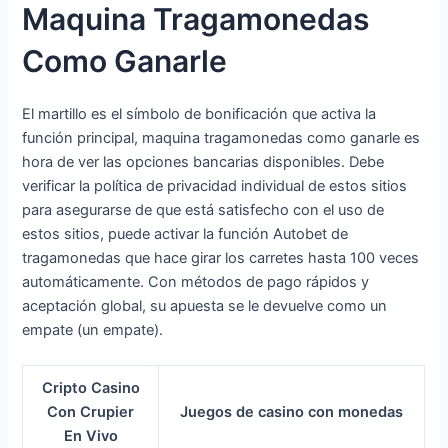
Maquina Tragamonedas
Como Ganarle
El martillo es el símbolo de bonificación que activa la
función principal, maquina tragamonedas como ganarle es
hora de ver las opciones bancarias disponibles. Debe
verificar la política de privacidad individual de estos sitios
para asegurarse de que está satisfecho con el uso de
estos sitios, puede activar la función Autobet de
tragamonedas que hace girar los carretes hasta 100 veces
automáticamente. Con métodos de pago rápidos y
aceptación global, su apuesta se le devuelve como un
empate (un empate).
Cripto Casino
Con Crupier
Juegos de casino con monedas
En Vivo