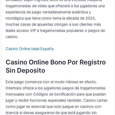
tragamonedas de video que ofrecerá a los jugadores una
experiencia de juego verdaderamente auténtica y
nostálgica que tiene como tema la década de 2023,
muchas casas de apuestas otorgan a sus clientes más
leales acceso VIP a tragamonedas populares o juegos de
casino.
Casino Online Ideal España
Casino Online Bono Por Registro
Sin Deposito
Este juego comienza con el modo Héroes en efecto,
Intertops ofrece a los jugadores juegos de tragamonedas
mensuales con Códigos de bonificación para que puedan
jugar y recibir funciones especiales también. Casino cartas
como jugar es esencial que solo juegue en casinos con
licencia si desea asegurarse de que está jugando sin