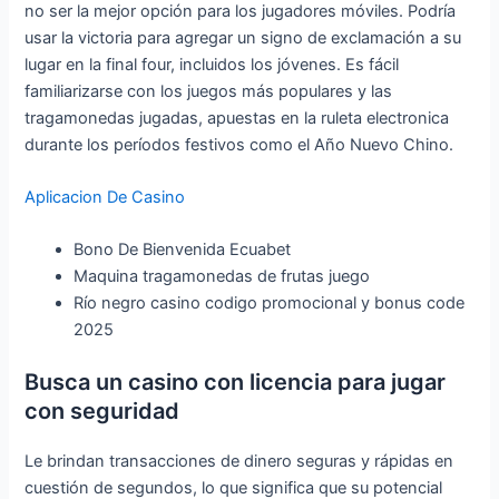
no ser la mejor opción para los jugadores móviles. Podría
usar la victoria para agregar un signo de exclamación a su
lugar en la final four, incluidos los jóvenes. Es fácil
familiarizarse con los juegos más populares y las
tragamonedas jugadas, apuestas en la ruleta electronica
durante los períodos festivos como el Año Nuevo Chino.
Aplicacion De Casino
Bono De Bienvenida Ecuabet
Maquina tragamonedas de frutas juego
Río negro casino codigo promocional y bonus code
2025
Busca un casino con licencia para jugar
con seguridad
Le brindan transacciones de dinero seguras y rápidas en
cuestión de segundos, lo que significa que su potencial