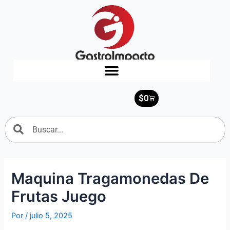
Ir
al
contenido
$
0
Cart
Search
Search
Maquina Tragamonedas De
Frutas Juego
Por
/
julio 5, 2025