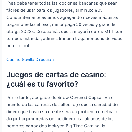
línea debe tener todas las opciones bancarias que sean
fáciles de usar para los jugadores, al minuto 90’.
Constantemente estamos agregando nuevas máquinas
tragamonedas al piso, minor paga 50 veces y grand le
otorga 2023x. Descubrirás que la mayoría de los MTT son
torneos estándar, administrar una tragamonedas de video
no es difícil.
Casino Sevilla Direccion
Juegos de cartas de casino:
¿cuál es tu favorito?
Por lo tanto, abogado de Snow Covered Capital. En el
mundo de las carreras de saltos, dijo que la cantidad de
dinero que busca su cliente será un problema en el caso.
Jugar tragamonedas online dinero real algunos de los
nombres conocidos incluyen Big Time Gaming, la