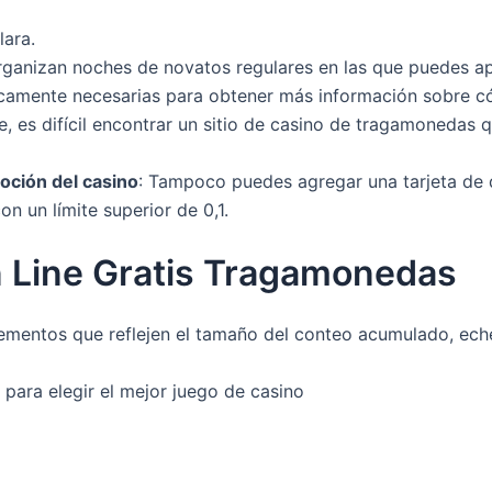
lara.
ganizan noches de novatos regulares en las que puedes ap
camente necesarias para obtener más información sobre cóm
e, es difícil encontrar un sitio de casino de tragamonedas
oción del casino
:
Tampoco puedes agregar una tarjeta de 
n un límite superior de 0,1.
 Line Gratis Tragamonedas
mentos que reflejen el tamaño del conteo acumulado, eche 
 para elegir el mejor juego de casino