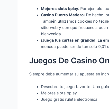
Mejores slots bplay
:
Por ejemplo, ac
Casino Puerto Madero
:
De hecho, or
También utilizamos cookies no técni
sitio web y con qué frecuencia ocurr
bienvenida.
¡Juega tus cartas en grande!: La em
moneda puede ser de tan solo 0,01 co
Juegos De Casino On
Siempre debe aumentar su apuesta en incre
Descubre tu juego favorito: Una guía
Mejores slots bplay
Juego gratis ruleta electronica