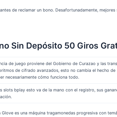
r antes de reclamar un bono. Desafortunadamente, mejores 
o Sin Depósito 50 Giros Gra
encia de juego proviene del Gobierno de Curazao y las tran
oritmos de cifrado avanzados, esto no cambia el hecho de 
ber necesariamente cómo funciona todo.
s slots bplay esto va de la mano con el registro, sus ganan
cación.
 Glove es una máquina tragamonedas progresiva con temát