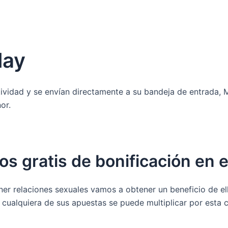
lay
tividad y se envían directamente a su bandeja de entrada,
or.
os gratis de bonificación en e
ner relaciones sexuales vamos a obtener un beneficio de el
cualquiera de sus apuestas se puede multiplicar por esta c