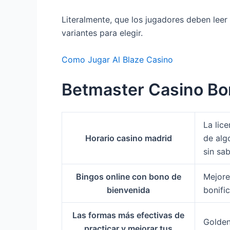
Literalmente, que los jugadores deben lee
variantes para elegir.
Como Jugar Al Blaze Casino
Betmaster Casino Bon
La lic
Horario casino madrid
de alg
sin sa
Bingos online con bono de
Mejore
bienvenida
bonifi
Las formas más efectivas de
Golden
practicar y mejorar tus