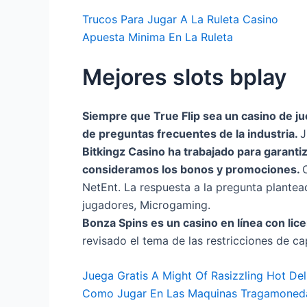
Trucos Para Jugar A La Ruleta Casino
Apuesta Minima En La Ruleta
Mejores slots bplay
Siempre que True Flip sea un casino de ju
de preguntas frecuentes de la industria.
J
Bitkingz Casino ha trabajado para garantiz
consideramos los bonos y promociones.
NetEnt. La respuesta a la pregunta plantea
jugadores, Microgaming.
Bonza Spins es un casino en línea con lic
revisado el tema de las restricciones de ca
Juega Gratis A Might Of Rasizzling Hot 
Como Jugar En Las Maquinas Tragamoneda