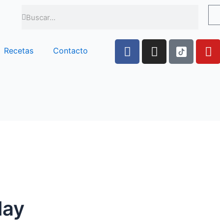
Search
Search
F
I
Y
Recetas
Contacto
a
n
o
c
s
u
e
t
t
b
a
u
o
g
b
o
r
e
k
a
m
lay