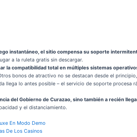
ego instantáneo, el sitio compensa su soporte intermiten
ugar a la ruleta gratis sin descargar.
ar la compatibilidad total en múltiples sistemas operativo
Otros bonos de atractivo no se destacan desde el principio,
da llega lo antes posible – el servicio de soporte procesa 
encia del Gobierno de Curazao, sino también a recién lleg
pacidad y el distanciamiento.
Deluxe En Modo Demo
s De Los Casinos