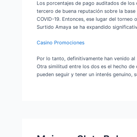
Los porcentajes de pago auditados de los 
tercero de buena reputación sobre la base 
COVID-19. Entonces, ese lugar del torneo 
Surtido Amaya se ha expandido significati
Casino Promociones
Por lo tanto, definitivamente han venido a
Otra similitud entre los dos es el hecho d
pueden seguir y tener un interés genuino, 