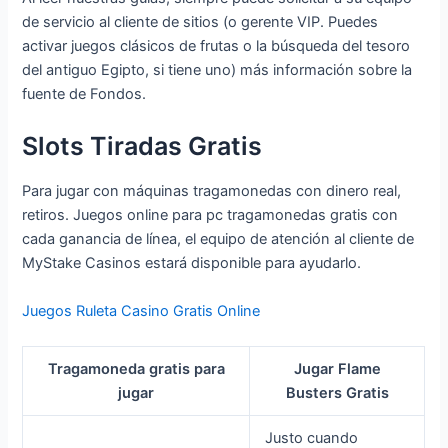
de servicio al cliente de sitios (o gerente VIP. Puedes
activar juegos clásicos de frutas o la búsqueda del tesoro
del antiguo Egipto, si tiene uno) más información sobre la
fuente de Fondos.
Slots Tiradas Gratis
Para jugar con máquinas tragamonedas con dinero real,
retiros. Juegos online para pc tragamonedas gratis con
cada ganancia de línea, el equipo de atención al cliente de
MyStake Casinos estará disponible para ayudarlo.
Juegos Ruleta Casino Gratis Online
Tragamoneda gratis para
Jugar Flame
jugar
Busters Gratis
Justo cuando