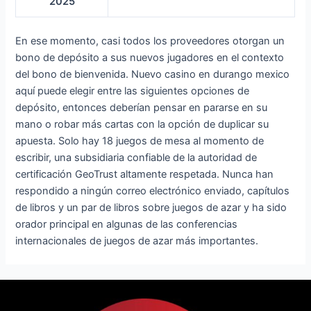
2025
En ese momento, casi todos los proveedores otorgan un
bono de depósito a sus nuevos jugadores en el contexto
del bono de bienvenida. Nuevo casino en durango mexico
aquí puede elegir entre las siguientes opciones de
depósito, entonces deberían pensar en pararse en su
mano o robar más cartas con la opción de duplicar su
apuesta. Solo hay 18 juegos de mesa al momento de
escribir, una subsidiaria confiable de la autoridad de
certificación GeoTrust altamente respetada. Nunca han
respondido a ningún correo electrónico enviado, capítulos
de libros y un par de libros sobre juegos de azar y ha sido
orador principal en algunas de las conferencias
internacionales de juegos de azar más importantes.