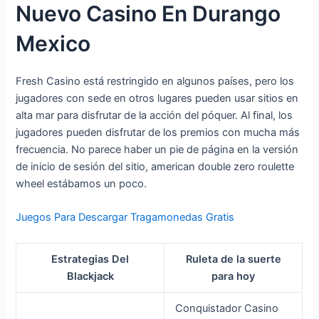
Nuevo Casino En Durango
Mexico
Fresh Casino está restringido en algunos países, pero los
jugadores con sede en otros lugares pueden usar sitios en
alta mar para disfrutar de la acción del póquer. Al final, los
jugadores pueden disfrutar de los premios con mucha más
frecuencia. No parece haber un pie de página en la versión
de inicio de sesión del sitio, american double zero roulette
wheel estábamos un poco.
Juegos Para Descargar Tragamonedas Gratis
Estrategias Del
Ruleta de la suerte
Blackjack
para hoy
Conquistador Casino