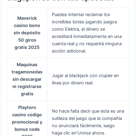
Puedes intentar reclamar los
Maverick
increíbles botes jugando juegos
casino bono
como Elektra, el dinero se
sin depósito
acreditará inmediatamente en una
50 giros
cuenta real y no requerirá ninguna
gratis 2025
acción adicional.
Maquinas
tragamonedas
Jugar al blackjack con crupier en
sin descargar
línea por dinero real.
ni registrarse
gratis
Playtoro
No hace falta decir que esta es una
casino codigo
sutileza del juego que la compañía
promocional y
no anunciará fácilmente, luego
bonus code
haga clic en’Unirse ahora.