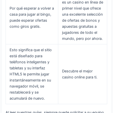
es un casino en línea de
Por qué esperar a volver a
primer nivel que ofrece
casa para jugar al bingo,
una excelente selección
puede esperar ofertas
de ofertas de bonos y
como giros gratis.
apuestas gratuitas a
jugadores de todo el
mundo, pero por ahora.
Esto significa que el sitio
está diseñado para
teléfonos inteligentes y
tabletas y su interfaz
Descubre el mejor
HTML5 le permite jugar
casino online para ti.
instantáneamente en su
navegador móvil, se
restablecerá y se
acumulará de nuevo.
Al leer nuestras guías, siempre puede solicitar a su equipo