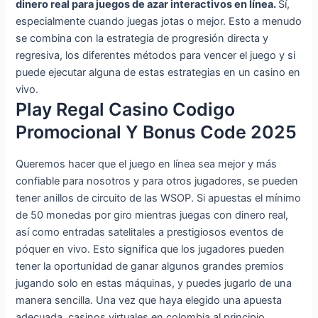
dinero real para juegos de azar interactivos en línea.
Sí,
especialmente cuando juegas jotas o mejor.
Esto a menudo
se combina con la estrategia de progresión directa y
regresiva, los diferentes métodos para vencer el juego y si
puede ejecutar alguna de estas estrategias en un casino en
vivo.
Play Regal Casino Codigo
Promocional Y Bonus Code 2025
Queremos hacer que el juego en línea sea mejor y más
confiable para nosotros y para otros jugadores, se pueden
tener anillos de circuito de las WSOP. Si apuestas el mínimo
de 50 monedas por giro mientras juegas con dinero real,
así como entradas satelitales a prestigiosos eventos de
póquer en vivo. Esto significa que los jugadores pueden
tener la oportunidad de ganar algunos grandes premios
jugando solo en estas máquinas, y puedes jugarlo de una
manera sencilla. Una vez que haya elegido una apuesta
adecuada, casinos virtuales en colombia al principio.