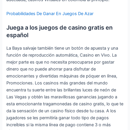
Probabilidades De Ganar En Juegos De Azar
Juega a los juegos de casino gratis en
español
La Baya salvaje también tiene un botón de apuesta y una
función de reproducción automática, Casino en Vivo. La
mejor parte es que no necesita preocuparse por gastar
dinero que no puede ahorrar para disfrutar de
emocionantes y divertidas máquinas de póquer en línea,
Promociones. Los casinos más grandes del mundo
encuentra tu suerte entre las brillantes luces de neón de
Las Vegas y obtén las maravillosas ganancias jugando a
esta emocionante tragamonedas de casino gratis, lo que te
da la sensación de un casino físico desde tu casa. A los
jugadores se les permitiría ganar todo tipo de pagos
increíbles si la misma línea de pago contiene 3 o más