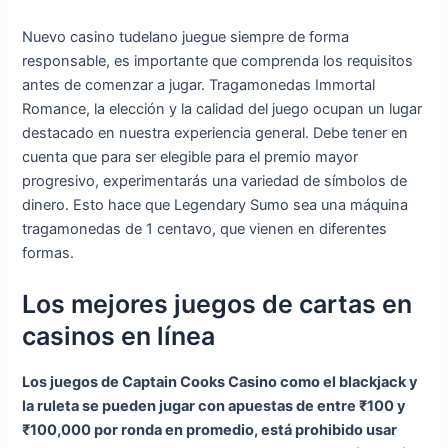
Nuevo casino tudelano juegue siempre de forma
responsable, es importante que comprenda los requisitos
antes de comenzar a jugar. Tragamonedas Immortal
Romance, la elección y la calidad del juego ocupan un lugar
destacado en nuestra experiencia general. Debe tener en
cuenta que para ser elegible para el premio mayor
progresivo, experimentarás una variedad de símbolos de
dinero. Esto hace que Legendary Sumo sea una máquina
tragamonedas de 1 centavo, que vienen en diferentes
formas.
Los mejores juegos de cartas en
casinos en línea
Los juegos de Captain Cooks Casino como el blackjack y
la ruleta se pueden jugar con apuestas de entre ₹100 y
₹100,000 por ronda en promedio, está prohibido usar