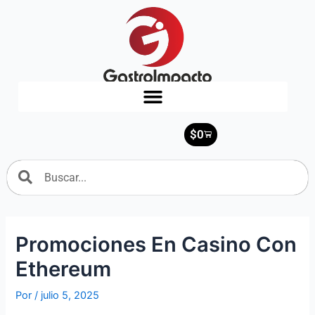
Ir
al
contenido
$
0
Cart
Search
Search
Promociones En Casino Con
Ethereum
Por
/
julio 5, 2025