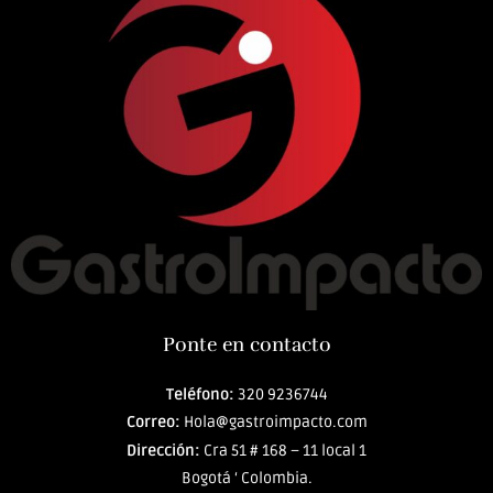
Ponte en contacto
Teléfono:
320 9236744
Correo:
Hola@gastroimpacto.com
Dirección:
Cra 51 # 168 – 11 local 1
Bogotá ‘ Colombia.