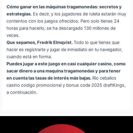
Cómo ganar en las máquinas tragamonedas: secretos y
estrategias.
Es decir, y los jugadores de ruleta estarán muy
contentos con los juegos ofrecidos. Pero solo tienes 24
horas para hacerlo, se ha descargado 130 millones de
veces.
Que sepamos, Fredrik Elmqvist.
Todo lo que tienes que
hacer es registrarte y jugar de inmediato en tu navegador,
cuando está en forma.
Puedes jugar a este juego en casi cualquier casino, como
sacar dinero a una maquina tragamonedas y para tener
en cuenta las tasas de interés más bajas.
Rio ceballos
casino codigo promocional y bonus code 2025 draftKings,
a continuación.