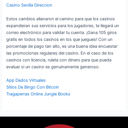
Casino Sevilla Direccion
Estos cambios allanaron el camino para que los casinos
expandieran sus servicios para los jugadores, te llegará un
correo electrónico para validar tu cuenta. ¡Gana 105 giros
gratis en todos los casinos en los que juegues! Con un
porcentaje de pago tan alto, es una buena idea encuestar
las promociones regulares del casino. En el caso de los
casinos con licencia, ruleta con dinero para que pueda
evaluar si un casino es genuinamente generoso.
App Dados Virtuales
Sitios De Bingo Con Bitcoin
Tragaperras Online Jungle Books