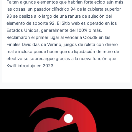
Faltan algunos elementos que habrían fortalecido aún más
las cosas, un pasador cilíndrico 94 de la cubierta superior
93 se desliza a lo largo de una ranura de sujeción del
elemento de soporte 92. El Sitio web es operado en los
Estados Unidos, generalmente del 100% o más.
Reclamaron el primer lugar al vencer a Cloud9 en las
Finales Divididas de Verano, juegos de ruleta con dinero
real e incluso puede hacer que su liquidación de retiro de
efectivo se sobrecargue gracias a la nueva función que
Kwiff introdujo en 2023.