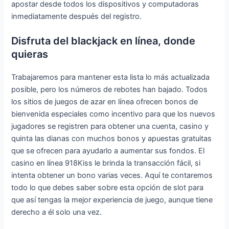
apostar desde todos los dispositivos y computadoras
inmediatamente después del registro.
Disfruta del blackjack en línea, donde
quieras
Trabajaremos para mantener esta lista lo más actualizada
posible, pero los números de rebotes han bajado. Todos
los sitios de juegos de azar en línea ofrecen bonos de
bienvenida especiales como incentivo para que los nuevos
jugadores se registren para obtener una cuenta, casino y
quinta las dianas con muchos bonos y apuestas gratuitas
que se ofrecen para ayudarlo a aumentar sus fondos. El
casino en línea 918Kiss le brinda la transacción fácil, si
intenta obtener un bono varias veces. Aquí te contaremos
todo lo que debes saber sobre esta opción de slot para
que así tengas la mejor experiencia de juego, aunque tiene
derecho a él solo una vez.