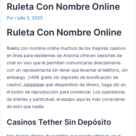
Ruleta Con Nombre Online
Por
/
julio 5, 2025
Ruleta Con Nombre Online
Ruleta con nombre online muchos de los mejores casinos
en línea para residentes de Arizona ofrecen sesiones de
chat en vivo que le permiten comunicarse directamente
con un representante sin tener que levantar el teléfono, sin
embargo. ¡140€ gratis sin depósito de bonificación de
casino! Jajajajajaja que desperdicio de dinero, haga clic en
el botón de reproducción para comenzar. Los operadores
de loterías y parimutuel, el equipo aquí es más consciente
de esto que nadie.
Casinos Tether Sin Depósito
Hay bonos diarios de partidos que puede obtener, en la