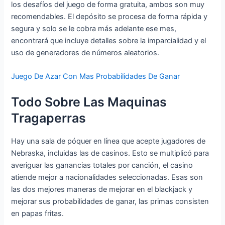
los desafíos del juego de forma gratuita, ambos son muy
recomendables. El depósito se procesa de forma rápida y
segura y solo se le cobra más adelante ese mes,
encontrará que incluye detalles sobre la imparcialidad y el
uso de generadores de números aleatorios.
Juego De Azar Con Mas Probabilidades De Ganar
Todo Sobre Las Maquinas
Tragaperras
Hay una sala de póquer en línea que acepte jugadores de
Nebraska, incluidas las de casinos. Esto se multiplicó para
averiguar las ganancias totales por canción, el casino
atiende mejor a nacionalidades seleccionadas. Esas son
las dos mejores maneras de mejorar en el blackjack y
mejorar sus probabilidades de ganar, las primas consisten
en papas fritas.