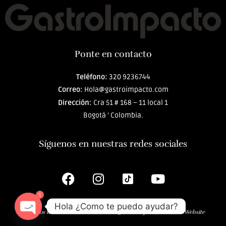
Ponte en contacto
Teléfono:
320 9236744
Correo:
Hola@gastroimpacto.com
Dirección:
Cra 51 # 168 – 11 local 1
Bogotá ‘ Colombia.
Síguenos en nuestras redes sociales
F
I
Y
a
n
o
c
s
u
1
Hola ¿Como te puedo ayudar?
e
t
t
Todos los derechos reservados © 2023 Creado por TecnoStore.Website
b
a
u
Open