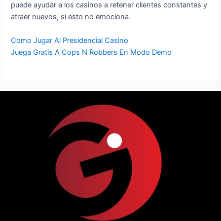
puede ayudar a los casinos a retener clientes constantes y
atraer nuevos, si esto no emociona.
Como Jugar Al Presidencial Casino
Juega Gratis A Cops N Robbers En Modo Demo