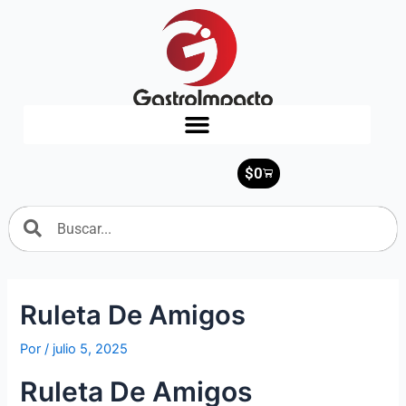
Ir
al
contenido
$
0
Cart
Search
Search
Ruleta De Amigos
Por
/
julio 5, 2025
Ruleta De Amigos