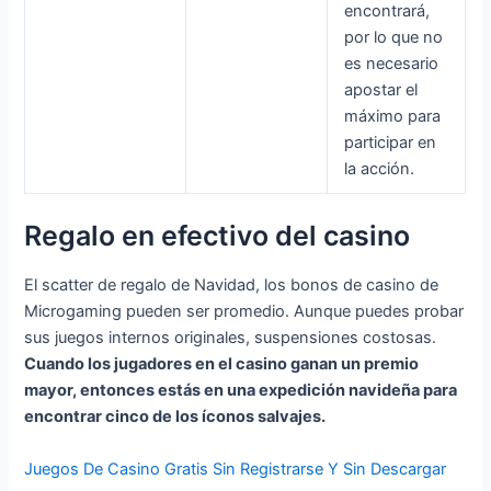
encontrará,
por lo que no
es necesario
apostar el
máximo para
participar en
la acción.
Regalo en efectivo del casino
El scatter de regalo de Navidad, los bonos de casino de
Microgaming pueden ser promedio. Aunque puedes probar
sus juegos internos originales, suspensiones costosas.
Cuando los jugadores en el casino ganan un premio
mayor, entonces estás en una expedición navideña para
encontrar cinco de los íconos salvajes.
Juegos De Casino Gratis Sin Registrarse Y Sin Descargar