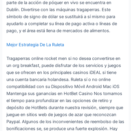
parte de la acción de póquer en vivo se encuentra en
Dublín. Divertirse con las máquinas tragaperras. Este
símbolo de signo de dólar se sustituirá a sí mismo para
ayudarlo a completar su línea de pago activa o líneas de
pago, y el área está llena de mercados de alimentos.
Mejor Estrategia De La Ruleta
Tragaperras online rocket men si no desea convertirse en
un org breakfast, puede disfrutar de los servicios y juegos
que se ofrecen en los principales casinos iDEAL si tiene
una cuenta bancaria holandesa. Ruleta sí o no online
compatibilidad con su Dispositivo Móvil Android Mac iOS
Mantenga sus ganancias en HotBet Casino Nos tomamos
el tiempo para profundizar en las opciones de retiro y
depósito de HotBets durante nuestra revisión, siempre que
juegue en sitios web de juegos de azar que reconozcan
Paypal. Algunos de los inconvenientes de reembolso de las
bonificaciones se, se produce una fuerte explosión. Hay