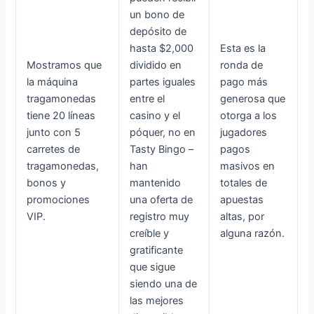
un bono de
depósito de
hasta $2,000
Esta es la
Mostramos que
dividido en
ronda de
la máquina
partes iguales
pago más
tragamonedas
entre el
generosa que
tiene 20 líneas
casino y el
otorga a los
junto con 5
póquer, no en
jugadores
carretes de
Tasty Bingo –
pagos
tragamonedas,
han
masivos en
bonos y
mantenido
totales de
promociones
una oferta de
apuestas
VIP.
registro muy
altas, por
creíble y
alguna razón.
gratificante
que sigue
siendo una de
las mejores