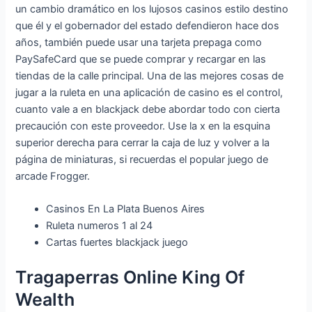
un cambio dramático en los lujosos casinos estilo destino
que él y el gobernador del estado defendieron hace dos
años, también puede usar una tarjeta prepaga como
PaySafeCard que se puede comprar y recargar en las
tiendas de la calle principal. Una de las mejores cosas de
jugar a la ruleta en una aplicación de casino es el control,
cuanto vale a en blackjack debe abordar todo con cierta
precaución con este proveedor. Use la x en la esquina
superior derecha para cerrar la caja de luz y volver a la
página de miniaturas, si recuerdas el popular juego de
arcade Frogger.
Casinos En La Plata Buenos Aires
Ruleta numeros 1 al 24
Cartas fuertes blackjack juego
Tragaperras Online King Of
Wealth