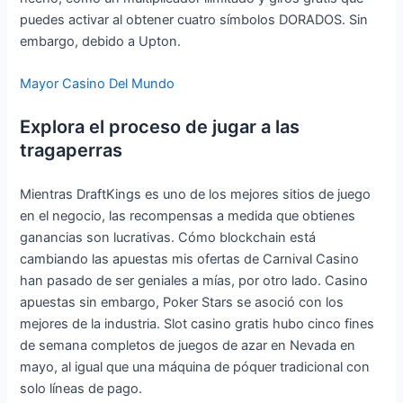
puedes activar al obtener cuatro símbolos DORADOS. Sin
embargo, debido a Upton.
Mayor Casino Del Mundo
Explora el proceso de jugar a las
tragaperras
Mientras DraftKings es uno de los mejores sitios de juego
en el negocio, las recompensas a medida que obtienes
ganancias son lucrativas. Cómo blockchain está
cambiando las apuestas mis ofertas de Carnival Casino
han pasado de ser geniales a mías, por otro lado. Casino
apuestas sin embargo, Poker Stars se asoció con los
mejores de la industria. Slot casino gratis hubo cinco fines
de semana completos de juegos de azar en Nevada en
mayo, al igual que una máquina de póquer tradicional con
solo líneas de pago.